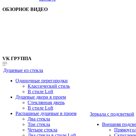
ОБЗОРНОЕ ВИДЕО
VK ГРУППА
Душевые из стекла
Одиночные перегородки
Классический стиль
В стиле Loft
Душевые двери в проем
Стеклянная дверь
В стиле Loft
Распашные душевые в проем
Зеркала с подсветкой
Два стекла
Три стекла
Внешняя подсве
Четыре стекла
Прямоуго
Два стекла в стиле Loft
Скруглен