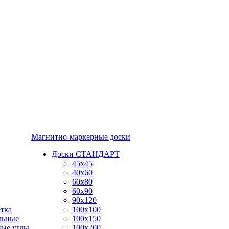
Магнитно-маркерные доски
Доски СТАНДАРТ
45x45
40x60
60x80
60x90
90x120
тка
100x100
льные
100x150
ные углы
100x200