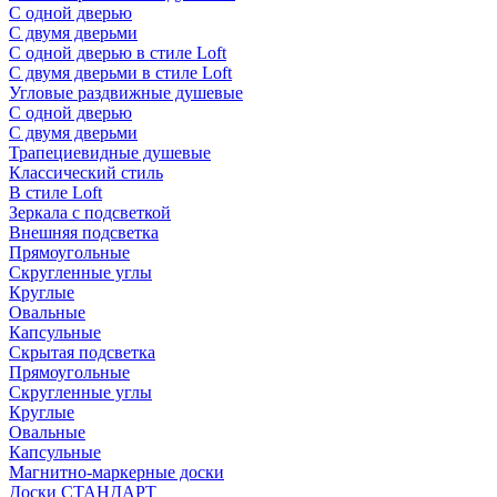
С одной дверью
С двумя дверьми
С одной дверью в стиле Loft
С двумя дверьми в стиле Loft
Угловые раздвижные душевые
С одной дверью
С двумя дверьми
Трапециевидные душевые
Классический стиль
В стиле Loft
Зеркала с подсветкой
Внешняя подсветка
Прямоугольные
Скругленные углы
Круглые
Овальные
Капсульные
Скрытая подсветка
Прямоугольные
Скругленные углы
Круглые
Овальные
Капсульные
Магнитно-маркерные доски
Доски СТАНДАРТ