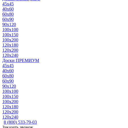
45x45
40x60
60x80
60x90
90x120
100x100
100x150
100x200
120x180
120x200
120x240
Доски ПРЕМИУМ
45x45
40x60
60x80
60x90
90x120
100x100
100x150
100x200
120x180
120x200
120x240
8 (800) 533-79-03
Заказать звонок