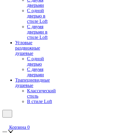
дверьми
С одной
дверью в
стиле Loft
С двумя
дверьми в
стиле Loft
Угловые
раздвижные
душевые
С одной
дверью
С двумя
дверьми
Трапециевидные
душевые
Классический
стиль
В стиле Loft
Корзина
0