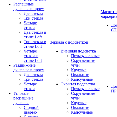
Распашные
душевые в проем
Магнитн
Два стекла
маркерн
Три стекла
Четыре
До
стекла
СТ
Два стекла в
стиле Loft
Три стекла в
Зеркала с подсветкой
стиле Loft
Четыре
Внешняя подсветка
стекла в
Прямоугольные
стиле Loft
Скругленные
Раздвижные
углы
душевые в проем
Круглые
Два стекла
Овальные
Три стекла
Капсульные
Четыре
Скрытая подсветка
До
стекла
Прямоугольные
П
Угловые
Скругленные
распашные
углы
душевые
Круглые
С одной
Овальные
дверью
Капсульные
С двумя