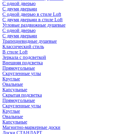
С одной дверью
С двумя дверьми
С одной дверью в стиле Loft
С двумя дверьми в стиле Loft
Угловые раздвижные душевые
С одной дверью
С двумя дверьми
Трапециевидные душевые
Классический стиль
В стиле Loft
Зеркала с подсветкой
Внешняя подсветка
Прямоугольные
Скругленные углы
Круглые
Овальные
Капсульные
Скрытая подсветка
Прямоугольные
Скругленные углы
Круглые
Овальные
Капсульные
Магнитно-маркерные доски
Доски СТАНДАРТ