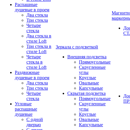
Распашные
душевые в проем
Магнитн
Два стекла
маркерн
Три стекла
Четыре
До
стекла
СТ
Два стекла в
стиле Loft
Три стекла в
Зеркала с подсветкой
стиле Loft
Четыре
Внешняя подсветка
стекла в
Прямоугольные
стиле Loft
Скругленные
Раздвижные
углы
душевые в проем
Круглые
Два стекла
Овальные
Три стекла
Капсульные
Четыре
Скрытая подсветка
До
стекла
Прямоугольные
П
Угловые
Скругленные
распашные
углы
душевые
Круглые
С одной
Овальные
дверью
Капсульные
С двумя