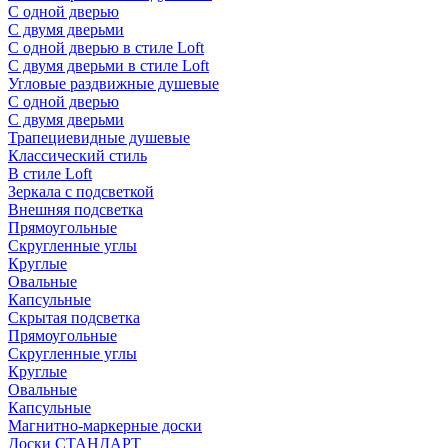
С одной дверью
С двумя дверьми
С одной дверью в стиле Loft
С двумя дверьми в стиле Loft
Угловые раздвижные душевые
С одной дверью
С двумя дверьми
Трапециевидные душевые
Классический стиль
В стиле Loft
Зеркала с подсветкой
Внешняя подсветка
Прямоугольные
Скругленные углы
Круглые
Овальные
Капсульные
Скрытая подсветка
Прямоугольные
Скругленные углы
Круглые
Овальные
Капсульные
Магнитно-маркерные доски
Доски СТАНДАРТ