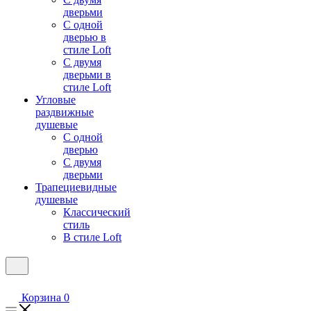
дверьми
С одной
дверью в
стиле Loft
С двумя
дверьми в
стиле Loft
Угловые
раздвижные
душевые
С одной
дверью
С двумя
дверьми
Трапециевидные
душевые
Классический
стиль
В стиле Loft
Корзина
0