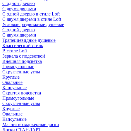
С одной дверью
С двумя дверьми
С одной дверью в стиле Loft
С двумя дверьми в стиле Loft
Угловые раздвижные душевые
С одной дверью
С двумя дверьми
Трапециевидные душевые
Классический стиль
В стиле Loft
Зеркала с подсветкой
Внешняя подсветка
Прямоугольные
Скругленные углы
Круглые
Овальные
Капсульные
Скрытая подсветка
Прямоугольные
Скругленные углы
Круглые
Овальные
Капсульные
Магнитно-маркерные доски
Доски СТАНДАРТ