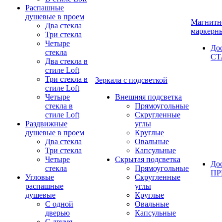
Распашные
душевые в проем
Магнитн
Два стекла
маркерн
Три стекла
Четыре
До
стекла
СТ
Два стекла в
стиле Loft
Три стекла в
Зеркала с подсветкой
стиле Loft
Четыре
Внешняя подсветка
стекла в
Прямоугольные
стиле Loft
Скругленные
Раздвижные
углы
душевые в проем
Круглые
Два стекла
Овальные
Три стекла
Капсульные
Четыре
Скрытая подсветка
До
стекла
Прямоугольные
П
Угловые
Скругленные
распашные
углы
душевые
Круглые
С одной
Овальные
дверью
Капсульные
С двумя