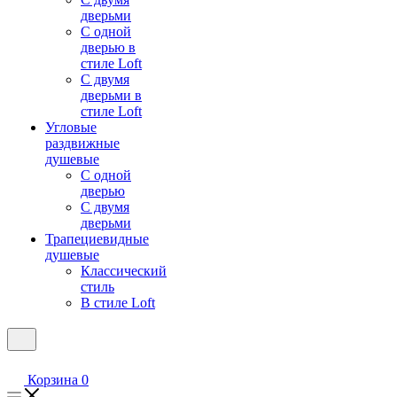
дверьми
С одной
дверью в
стиле Loft
С двумя
дверьми в
стиле Loft
Угловые
раздвижные
душевые
С одной
дверью
С двумя
дверьми
Трапециевидные
душевые
Классический
стиль
В стиле Loft
Корзина
0