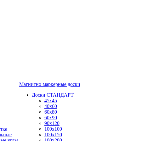
Магнитно-маркерные доски
Доски СТАНДАРТ
45x45
40x60
60x80
60x90
90x120
тка
100x100
льные
100x150
ные углы
100x200