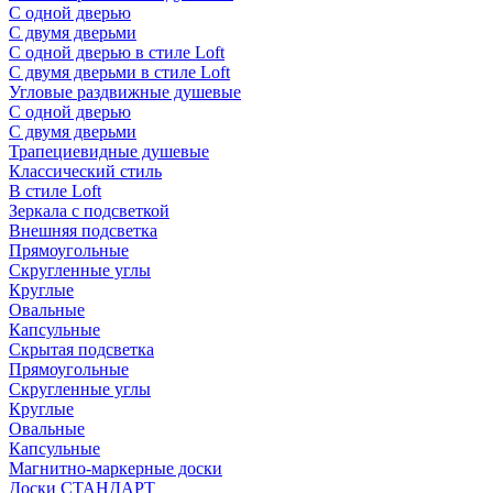
С одной дверью
С двумя дверьми
С одной дверью в стиле Loft
С двумя дверьми в стиле Loft
Угловые раздвижные душевые
С одной дверью
С двумя дверьми
Трапециевидные душевые
Классический стиль
В стиле Loft
Зеркала с подсветкой
Внешняя подсветка
Прямоугольные
Скругленные углы
Круглые
Овальные
Капсульные
Скрытая подсветка
Прямоугольные
Скругленные углы
Круглые
Овальные
Капсульные
Магнитно-маркерные доски
Доски СТАНДАРТ