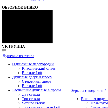
ОБЗОРНОЕ ВИДЕО
VK ГРУППА
Душевые из стекла
Одиночные перегородки
Классический стиль
В стиле Loft
Душевые двери в проем
Стеклянная дверь
В стиле Loft
Распашные душевые в проем
Зеркала с подсветкой
Два стекла
Три стекла
Внешняя подсве
Четыре стекла
Прямоуго
Два стекла в стиле Loft
Скруглен