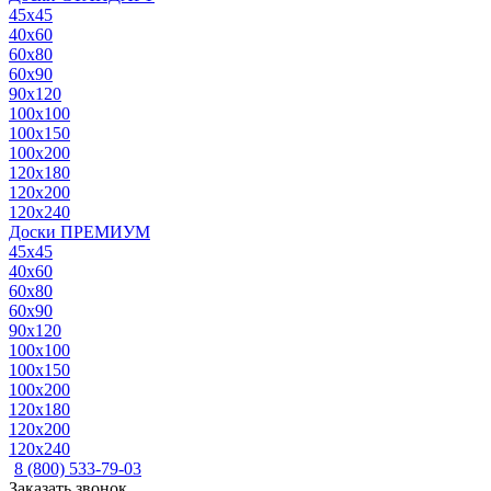
45x45
40x60
60x80
60x90
90x120
100x100
100x150
100x200
120x180
120x200
120x240
Доски ПРЕМИУМ
45x45
40x60
60x80
60x90
90x120
100x100
100x150
100x200
120x180
120x200
120x240
8 (800) 533-79-03
Заказать звонок