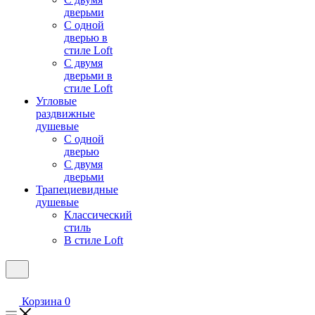
дверьми
С одной
дверью в
стиле Loft
С двумя
дверьми в
стиле Loft
Угловые
раздвижные
душевые
С одной
дверью
С двумя
дверьми
Трапециевидные
душевые
Классический
стиль
В стиле Loft
Корзина
0