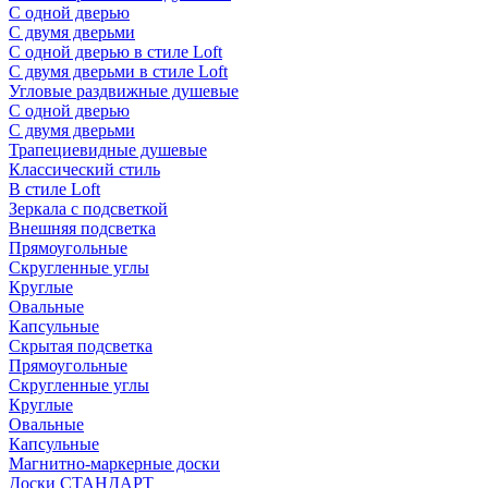
С одной дверью
С двумя дверьми
С одной дверью в стиле Loft
С двумя дверьми в стиле Loft
Угловые раздвижные душевые
С одной дверью
С двумя дверьми
Трапециевидные душевые
Классический стиль
В стиле Loft
Зеркала с подсветкой
Внешняя подсветка
Прямоугольные
Скругленные углы
Круглые
Овальные
Капсульные
Скрытая подсветка
Прямоугольные
Скругленные углы
Круглые
Овальные
Капсульные
Магнитно-маркерные доски
Доски СТАНДАРТ