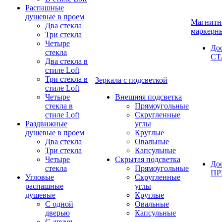
Распашные
душевые в проем
Магнитн
Два стекла
маркерн
Три стекла
Четыре
До
стекла
СТ
Два стекла в
стиле Loft
Три стекла в
Зеркала с подсветкой
стиле Loft
Четыре
Внешняя подсветка
стекла в
Прямоугольные
стиле Loft
Скругленные
Раздвижные
углы
душевые в проем
Круглые
Два стекла
Овальные
Три стекла
Капсульные
Четыре
Скрытая подсветка
До
стекла
Прямоугольные
П
Угловые
Скругленные
распашные
углы
душевые
Круглые
С одной
Овальные
дверью
Капсульные
С двумя