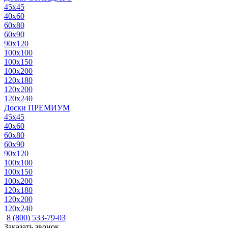
45x45
40x60
60x80
60x90
90x120
100x100
100x150
100x200
120x180
120x200
120x240
Доски ПРЕМИУМ
45x45
40x60
60x80
60x90
90x120
100x100
100x150
100x200
120x180
120x200
120x240
8 (800) 533-79-03
Заказать звонок