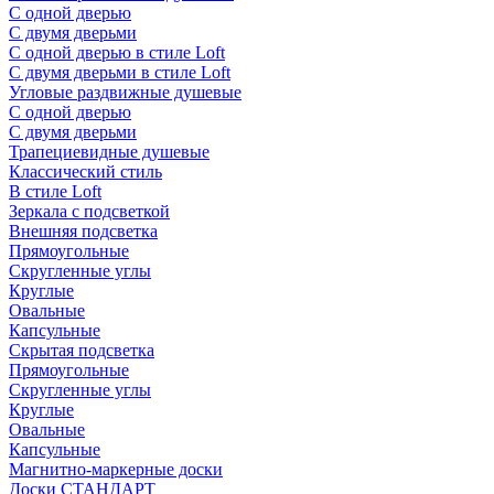
С одной дверью
С двумя дверьми
С одной дверью в стиле Loft
С двумя дверьми в стиле Loft
Угловые раздвижные душевые
С одной дверью
С двумя дверьми
Трапециевидные душевые
Классический стиль
В стиле Loft
Зеркала с подсветкой
Внешняя подсветка
Прямоугольные
Скругленные углы
Круглые
Овальные
Капсульные
Скрытая подсветка
Прямоугольные
Скругленные углы
Круглые
Овальные
Капсульные
Магнитно-маркерные доски
Доски СТАНДАРТ