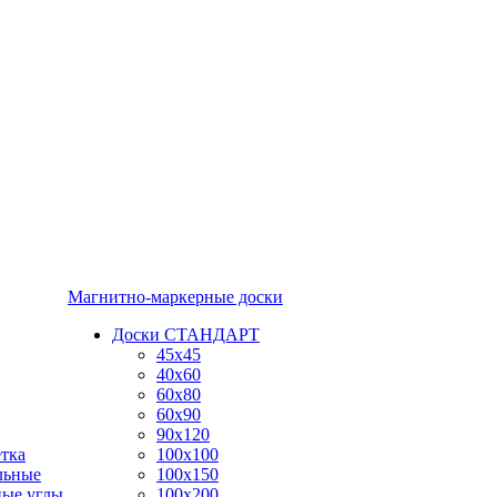
Магнитно-маркерные доски
Доски СТАНДАРТ
45x45
40x60
60x80
60x90
90x120
тка
100x100
льные
100x150
ные углы
100x200