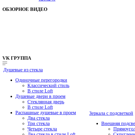
ОБЗОРНОЕ ВИДЕО
VK ГРУППА
Душевые из стекла
Одиночные перегородки
Классический стиль
В стиле Loft
Душевые двери в проем
Стеклянная дверь
В стиле Loft
Распашные душевые в проем
Зеркала с подсветкой
Два стекла
Три стекла
Внешняя подсве
Четыре стекла
Прямоуго
Два стекла в стиле Loft
Скруглен