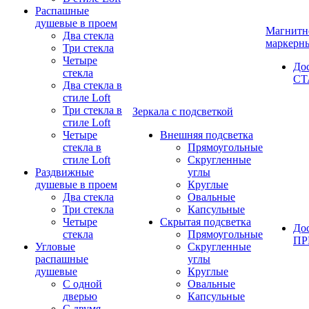
Распашные
душевые в проем
Магнитн
Два стекла
маркерн
Три стекла
Четыре
До
стекла
СТ
Два стекла в
стиле Loft
Три стекла в
Зеркала с подсветкой
стиле Loft
Четыре
Внешняя подсветка
стекла в
Прямоугольные
стиле Loft
Скругленные
Раздвижные
углы
душевые в проем
Круглые
Два стекла
Овальные
Три стекла
Капсульные
Четыре
Скрытая подсветка
До
стекла
Прямоугольные
П
Угловые
Скругленные
распашные
углы
душевые
Круглые
С одной
Овальные
дверью
Капсульные
С двумя