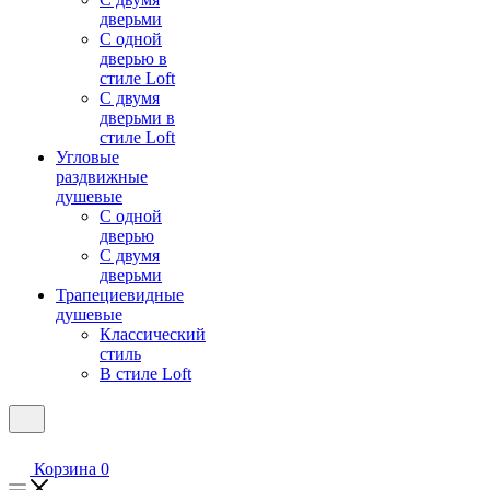
дверьми
С одной
дверью в
стиле Loft
С двумя
дверьми в
стиле Loft
Угловые
раздвижные
душевые
С одной
дверью
С двумя
дверьми
Трапециевидные
душевые
Классический
стиль
В стиле Loft
Корзина
0