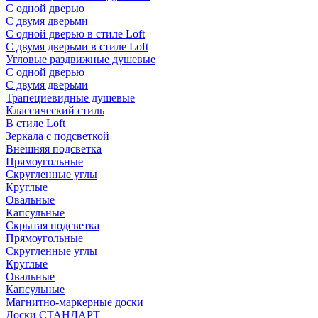
С одной дверью
С двумя дверьми
С одной дверью в стиле Loft
С двумя дверьми в стиле Loft
Угловые раздвижные душевые
С одной дверью
С двумя дверьми
Трапециевидные душевые
Классический стиль
В стиле Loft
Зеркала с подсветкой
Внешняя подсветка
Прямоугольные
Скругленные углы
Круглые
Овальные
Капсульные
Скрытая подсветка
Прямоугольные
Скругленные углы
Круглые
Овальные
Капсульные
Магнитно-маркерные доски
Доски СТАНДАРТ