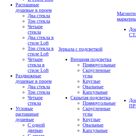
Распашные
душевые в проем
Магнитн
Два стекла
маркерн
Три стекла
Четыре
До
стекла
СТ
Два стекла в
стиле Loft
Три стекла в
Зеркала с подсветкой
стиле Loft
Четыре
Внешняя подсветка
стекла в
Прямоугольные
стиле Loft
Скругленные
Раздвижные
углы
душевые в проем
Круглые
Два стекла
Овальные
Три стекла
Капсульные
Четыре
Скрытая подсветка
До
стекла
Прямоугольные
П
Угловые
Скругленные
распашные
углы
душевые
Круглые
С одной
Овальные
дверью
Капсульные
С двумя