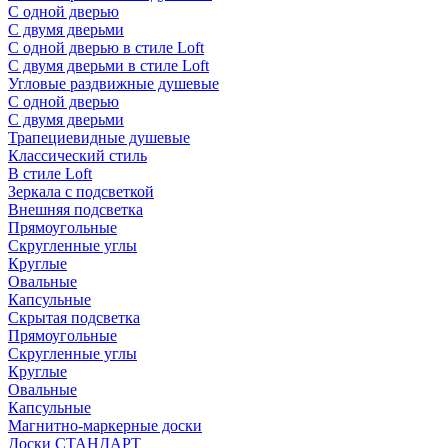
С одной дверью
С двумя дверьми
С одной дверью в стиле Loft
С двумя дверьми в стиле Loft
Угловые раздвижные душевые
С одной дверью
С двумя дверьми
Трапециевидные душевые
Классический стиль
В стиле Loft
Зеркала с подсветкой
Внешняя подсветка
Прямоугольные
Скругленные углы
Круглые
Овальные
Капсульные
Скрытая подсветка
Прямоугольные
Скругленные углы
Круглые
Овальные
Капсульные
Магнитно-маркерные доски
Доски СТАНДАРТ