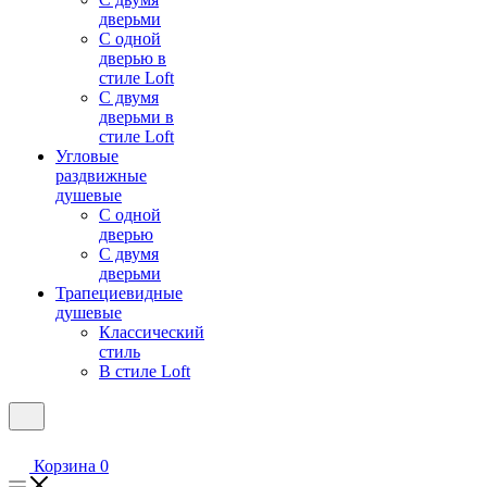
дверьми
С одной
дверью в
стиле Loft
С двумя
дверьми в
стиле Loft
Угловые
раздвижные
душевые
С одной
дверью
С двумя
дверьми
Трапециевидные
душевые
Классический
стиль
В стиле Loft
Корзина
0