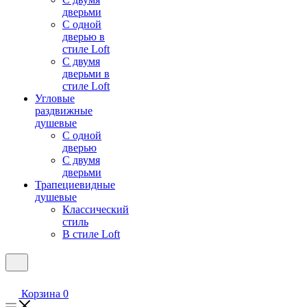
дверьми
С одной
дверью в
стиле Loft
С двумя
дверьми в
стиле Loft
Угловые
раздвижные
душевые
С одной
дверью
С двумя
дверьми
Трапециевидные
душевые
Классический
стиль
В стиле Loft
Корзина
0