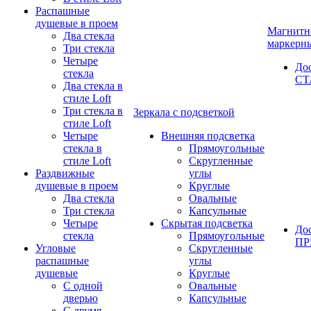
Распашные
душевые в проем
Магнитн
Два стекла
маркерн
Три стекла
Четыре
До
стекла
СТ
Два стекла в
стиле Loft
Три стекла в
Зеркала с подсветкой
стиле Loft
Четыре
Внешняя подсветка
стекла в
Прямоугольные
стиле Loft
Скругленные
Раздвижные
углы
душевые в проем
Круглые
Два стекла
Овальные
Три стекла
Капсульные
Четыре
Скрытая подсветка
До
стекла
Прямоугольные
П
Угловые
Скругленные
распашные
углы
душевые
Круглые
С одной
Овальные
дверью
Капсульные
С двумя