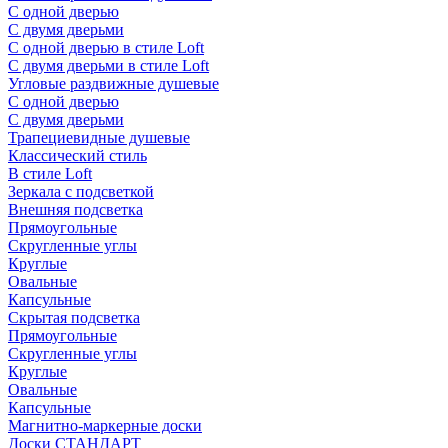
С одной дверью
С двумя дверьми
С одной дверью в стиле Loft
С двумя дверьми в стиле Loft
Угловые раздвижные душевые
С одной дверью
С двумя дверьми
Трапециевидные душевые
Классический стиль
В стиле Loft
Зеркала с подсветкой
Внешняя подсветка
Прямоугольные
Скругленные углы
Круглые
Овальные
Капсульные
Скрытая подсветка
Прямоугольные
Скругленные углы
Круглые
Овальные
Капсульные
Магнитно-маркерные доски
Доски СТАНДАРТ