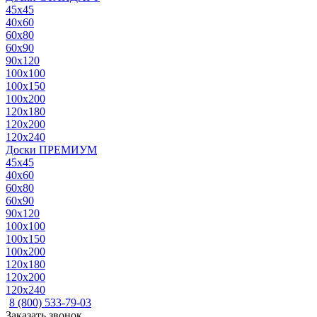
45x45
40x60
60x80
60x90
90x120
100x100
100x150
100x200
120x180
120x200
120x240
Доски ПРЕМИУМ
45x45
40x60
60x80
60x90
90x120
100x100
100x150
100x200
120x180
120x200
120x240
8 (800) 533-79-03
Заказать звонок