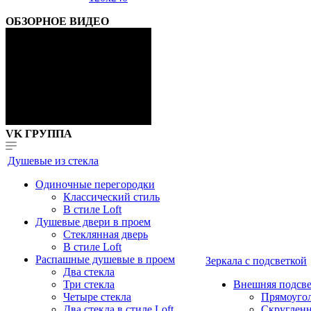
ОБЗОРНОЕ ВИДЕО
VK ГРУППА
Душевые из стекла
Одиночные перегородки
Классический стиль
В стиле Loft
Душевые двери в проем
Стеклянная дверь
В стиле Loft
Распашные душевые в проем
Зеркала с подсветкой
Два стекла
Три стекла
Внешняя подсве
Четыре стекла
Прямоуго
Два стекла в стиле Loft
Скруглен