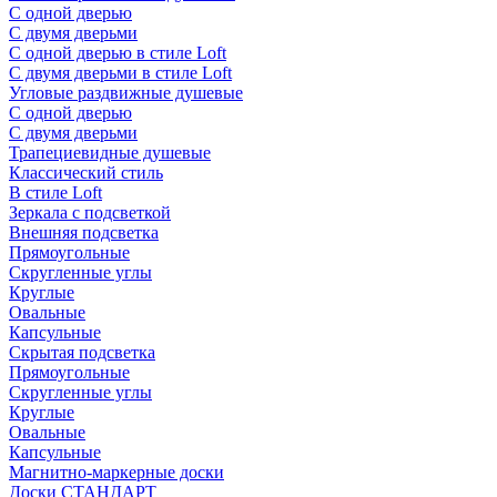
С одной дверью
С двумя дверьми
С одной дверью в стиле Loft
С двумя дверьми в стиле Loft
Угловые раздвижные душевые
С одной дверью
С двумя дверьми
Трапециевидные душевые
Классический стиль
В стиле Loft
Зеркала с подсветкой
Внешняя подсветка
Прямоугольные
Скругленные углы
Круглые
Овальные
Капсульные
Скрытая подсветка
Прямоугольные
Скругленные углы
Круглые
Овальные
Капсульные
Магнитно-маркерные доски
Доски СТАНДАРТ