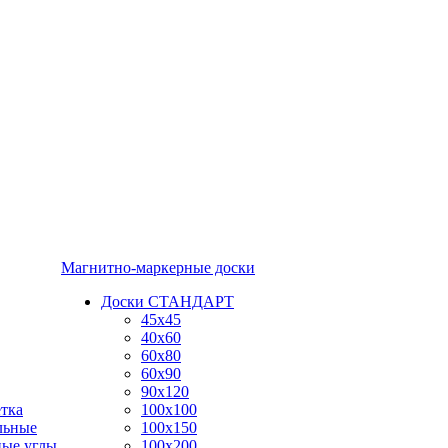
Магнитно-маркерные доски
Доски СТАНДАРТ
45x45
40x60
60x80
60x90
90x120
тка
100x100
льные
100x150
ные углы
100x200