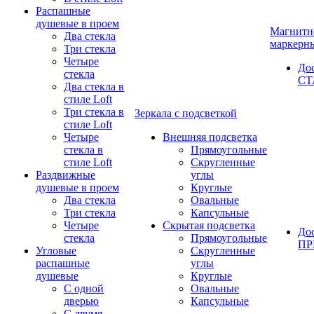
Распашные
душевые в проем
Магнитн
Два стекла
маркерн
Три стекла
Четыре
До
стекла
СТ
Два стекла в
стиле Loft
Три стекла в
Зеркала с подсветкой
стиле Loft
Четыре
Внешняя подсветка
стекла в
Прямоугольные
стиле Loft
Скругленные
Раздвижные
углы
душевые в проем
Круглые
Два стекла
Овальные
Три стекла
Капсульные
Четыре
Скрытая подсветка
До
стекла
Прямоугольные
П
Угловые
Скругленные
распашные
углы
душевые
Круглые
С одной
Овальные
дверью
Капсульные
С двумя