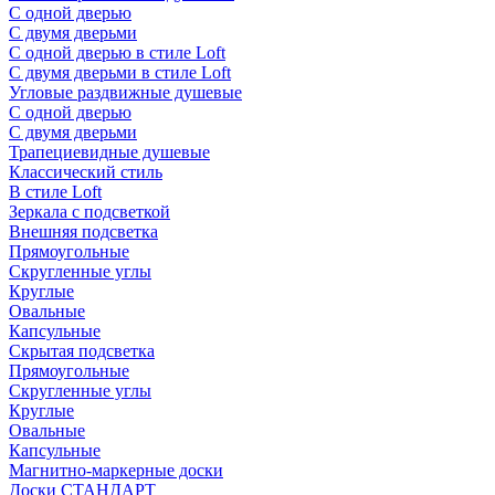
С одной дверью
С двумя дверьми
С одной дверью в стиле Loft
С двумя дверьми в стиле Loft
Угловые раздвижные душевые
С одной дверью
С двумя дверьми
Трапециевидные душевые
Классический стиль
В стиле Loft
Зеркала с подсветкой
Внешняя подсветка
Прямоугольные
Скругленные углы
Круглые
Овальные
Капсульные
Скрытая подсветка
Прямоугольные
Скругленные углы
Круглые
Овальные
Капсульные
Магнитно-маркерные доски
Доски СТАНДАРТ