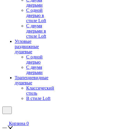
дверьми
С одной
дверью в
стиле Loft
С двумя
дверьми в
стиле Loft
Угловые
раздвижные
душевые
С одной
дверью
С двумя
дверьми
Трапециевидные
душевые
Классический
стиль
В стиле Loft
Корзина
0