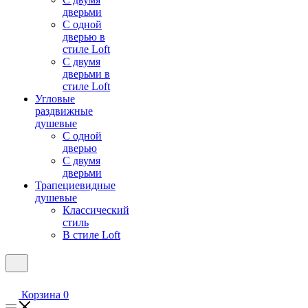
дверьми
С одной
дверью в
стиле Loft
С двумя
дверьми в
стиле Loft
Угловые
раздвижные
душевые
С одной
дверью
С двумя
дверьми
Трапециевидные
душевые
Классический
стиль
В стиле Loft
Корзина
0