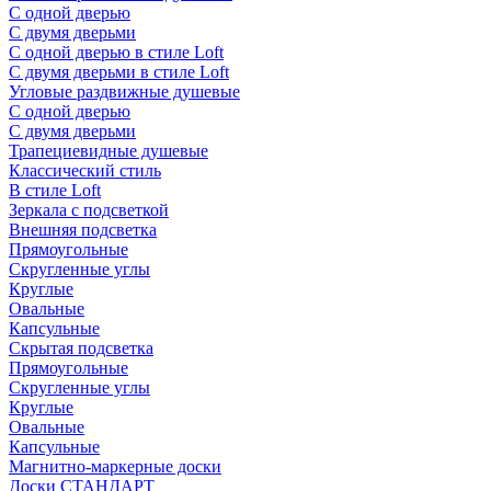
С одной дверью
С двумя дверьми
С одной дверью в стиле Loft
С двумя дверьми в стиле Loft
Угловые раздвижные душевые
С одной дверью
С двумя дверьми
Трапециевидные душевые
Классический стиль
В стиле Loft
Зеркала с подсветкой
Внешняя подсветка
Прямоугольные
Скругленные углы
Круглые
Овальные
Капсульные
Скрытая подсветка
Прямоугольные
Скругленные углы
Круглые
Овальные
Капсульные
Магнитно-маркерные доски
Доски СТАНДАРТ