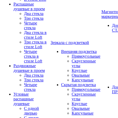
Распашные
душевые в проем
Магнитн
Два стекла
маркерн
Три стекла
Четыре
До
стекла
СТ
Два стекла в
стиле Loft
Три стекла в
Зеркала с подсветкой
стиле Loft
Четыре
Внешняя подсветка
стекла в
Прямоугольные
стиле Loft
Скругленные
Раздвижные
углы
душевые в проем
Круглые
Два стекла
Овальные
Три стекла
Капсульные
Четыре
Скрытая подсветка
До
стекла
Прямоугольные
П
Угловые
Скругленные
распашные
углы
душевые
Круглые
С одной
Овальные
дверью
Капсульные
С двумя