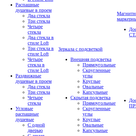
Распашные
душевые в проем
Магнитн
Два стекла
маркерн
Три стекла
Четыре
До
стекла
СТ
Два стекла в
стиле Loft
Три стекла в
Зеркала с подсветкой
стиле Loft
Четыре
Внешняя подсветка
стекла в
Прямоугольные
стиле Loft
Скругленные
Раздвижные
углы
душевые в проем
Круглые
Два стекла
Овальные
Три стекла
Капсульные
Четыре
Скрытая подсветка
До
стекла
Прямоугольные
П
Угловые
Скругленные
распашные
углы
душевые
Круглые
С одной
Овальные
дверью
Капсульные
С двумя