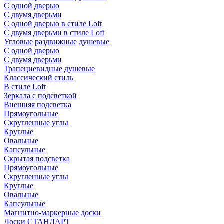
С одной дверью
С двумя дверьми
С одной дверью в стиле Loft
С двумя дверьми в стиле Loft
Угловые раздвижные душевые
С одной дверью
С двумя дверьми
Трапециевидные душевые
Классический стиль
В стиле Loft
Зеркала с подсветкой
Внешняя подсветка
Прямоугольные
Скругленные углы
Круглые
Овальные
Капсульные
Скрытая подсветка
Прямоугольные
Скругленные углы
Круглые
Овальные
Капсульные
Магнитно-маркерные доски
Доски СТАНДАРТ