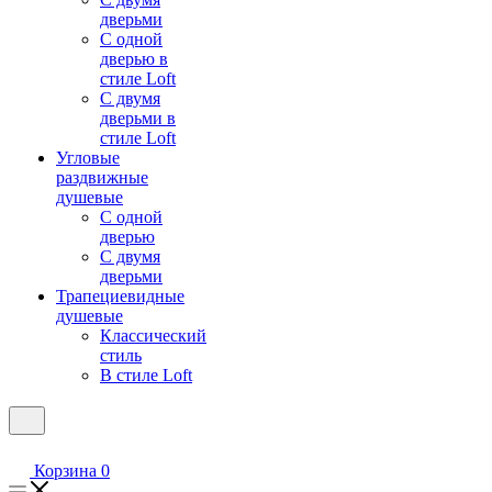
дверьми
С одной
дверью в
стиле Loft
С двумя
дверьми в
стиле Loft
Угловые
раздвижные
душевые
С одной
дверью
С двумя
дверьми
Трапециевидные
душевые
Классический
стиль
В стиле Loft
Корзина
0