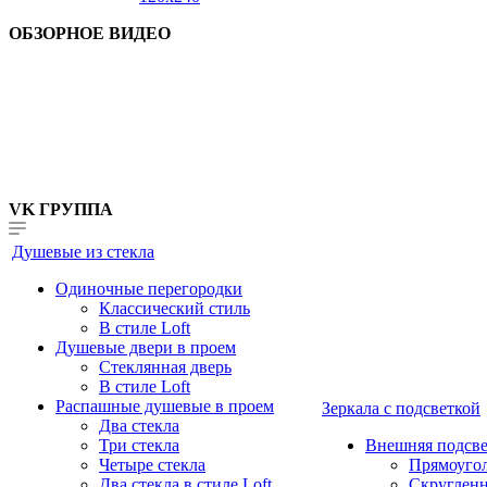
ОБЗОРНОЕ ВИДЕО
VK ГРУППА
Душевые из стекла
Одиночные перегородки
Классический стиль
В стиле Loft
Душевые двери в проем
Стеклянная дверь
В стиле Loft
Распашные душевые в проем
Зеркала с подсветкой
Два стекла
Три стекла
Внешняя подсве
Четыре стекла
Прямоуго
Два стекла в стиле Loft
Скруглен