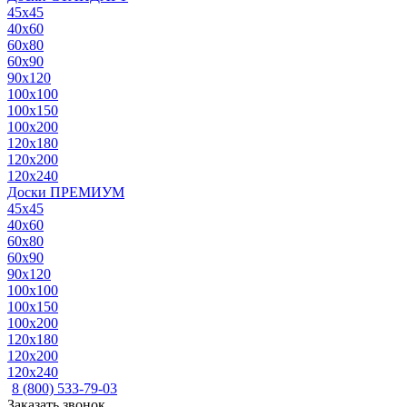
45x45
40x60
60x80
60x90
90x120
100x100
100x150
100x200
120x180
120x200
120x240
Доски ПРЕМИУМ
45x45
40x60
60x80
60x90
90x120
100x100
100x150
100x200
120x180
120x200
120x240
8 (800) 533-79-03
Заказать звонок