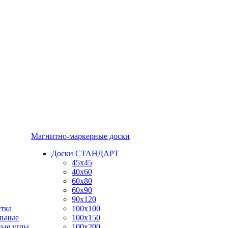
Магнитно-маркерные доски
Доски СТАНДАРТ
45x45
40x60
60x80
60x90
90x120
тка
100x100
льные
100x150
ные углы
100x200