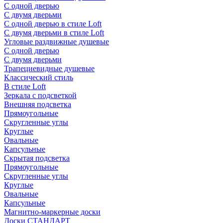
С одной дверью
С двумя дверьми
С одной дверью в стиле Loft
С двумя дверьми в стиле Loft
Угловые раздвижные душевые
С одной дверью
С двумя дверьми
Трапециевидные душевые
Классический стиль
В стиле Loft
Зеркала с подсветкой
Внешняя подсветка
Прямоугольные
Скругленные углы
Круглые
Овальные
Капсульные
Скрытая подсветка
Прямоугольные
Скругленные углы
Круглые
Овальные
Капсульные
Магнитно-маркерные доски
Доски СТАНДАРТ