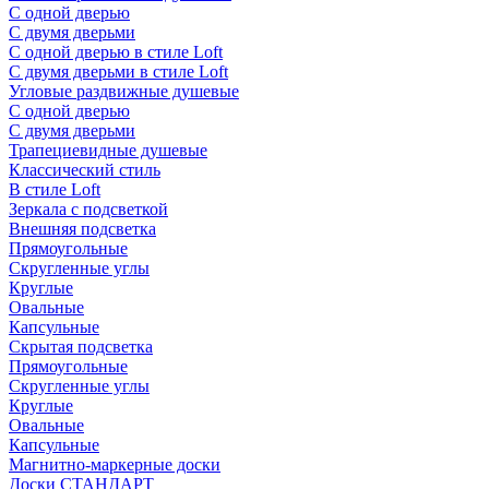
С одной дверью
С двумя дверьми
С одной дверью в стиле Loft
С двумя дверьми в стиле Loft
Угловые раздвижные душевые
С одной дверью
С двумя дверьми
Трапециевидные душевые
Классический стиль
В стиле Loft
Зеркала с подсветкой
Внешняя подсветка
Прямоугольные
Скругленные углы
Круглые
Овальные
Капсульные
Скрытая подсветка
Прямоугольные
Скругленные углы
Круглые
Овальные
Капсульные
Магнитно-маркерные доски
Доски СТАНДАРТ