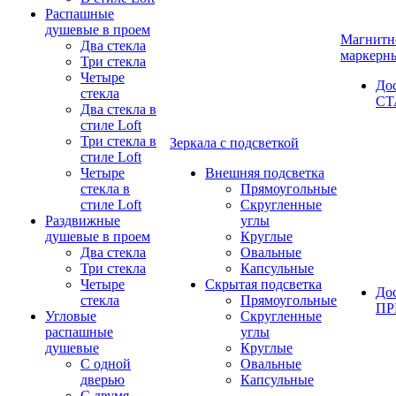
Распашные
душевые в проем
Магнитн
Два стекла
маркерн
Три стекла
Четыре
До
стекла
СТ
Два стекла в
стиле Loft
Три стекла в
Зеркала с подсветкой
стиле Loft
Четыре
Внешняя подсветка
стекла в
Прямоугольные
стиле Loft
Скругленные
Раздвижные
углы
душевые в проем
Круглые
Два стекла
Овальные
Три стекла
Капсульные
Четыре
Скрытая подсветка
До
стекла
Прямоугольные
П
Угловые
Скругленные
распашные
углы
душевые
Круглые
С одной
Овальные
дверью
Капсульные
С двумя