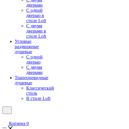
дверьми
С одной
дверью в
стиле Loft
С двумя
дверьми в
стиле Loft
Угловые
раздвижные
душевые
С одной
дверью
С двумя
дверьми
Трапециевидные
душевые
Классический
стиль
В стиле Loft
Корзина
0