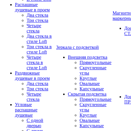
Распашные
душевые в проем
Магнитн
Два стекла
маркерн
Три стекла
Четыре
До
стекла
СТ
Два стекла в
стиле Loft
Три стекла в
Зеркала с подсветкой
стиле Loft
Четыре
Внешняя подсветка
стекла в
Прямоугольные
стиле Loft
Скругленные
Раздвижные
углы
душевые в проем
Круглые
Два стекла
Овальные
Три стекла
Капсульные
Четыре
Скрытая подсветка
До
стекла
Прямоугольные
П
Угловые
Скругленные
распашные
углы
душевые
Круглые
С одной
Овальные
дверью
Капсульные
С двумя