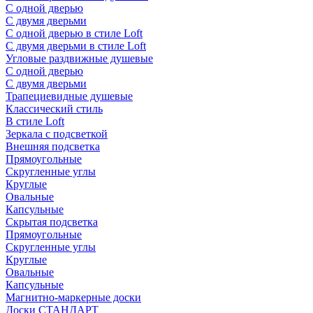
С одной дверью
С двумя дверьми
С одной дверью в стиле Loft
С двумя дверьми в стиле Loft
Угловые раздвижные душевые
С одной дверью
С двумя дверьми
Трапециевидные душевые
Классический стиль
В стиле Loft
Зеркала с подсветкой
Внешняя подсветка
Прямоугольные
Скругленные углы
Круглые
Овальные
Капсульные
Скрытая подсветка
Прямоугольные
Скругленные углы
Круглые
Овальные
Капсульные
Магнитно-маркерные доски
Доски СТАНДАРТ