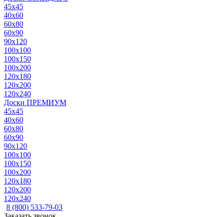
45x45
40x60
60x80
60x90
90x120
100x100
100x150
100x200
120x180
120x200
120x240
Доски ПРЕМИУМ
45x45
40x60
60x80
60x90
90x120
100x100
100x150
100x200
120x180
120x200
120x240
8 (800) 533-79-03
Заказать звонок