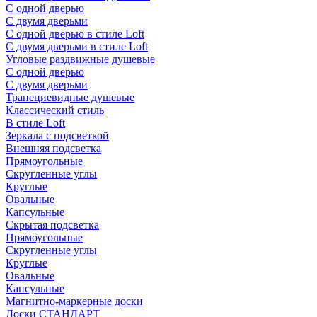
С одной дверью
С двумя дверьми
С одной дверью в стиле Loft
С двумя дверьми в стиле Loft
Угловые раздвижные душевые
С одной дверью
С двумя дверьми
Трапециевидные душевые
Классический стиль
В стиле Loft
Зеркала с подсветкой
Внешняя подсветка
Прямоугольные
Скругленные углы
Круглые
Овальные
Капсульные
Скрытая подсветка
Прямоугольные
Скругленные углы
Круглые
Овальные
Капсульные
Магнитно-маркерные доски
Доски СТАНДАРТ