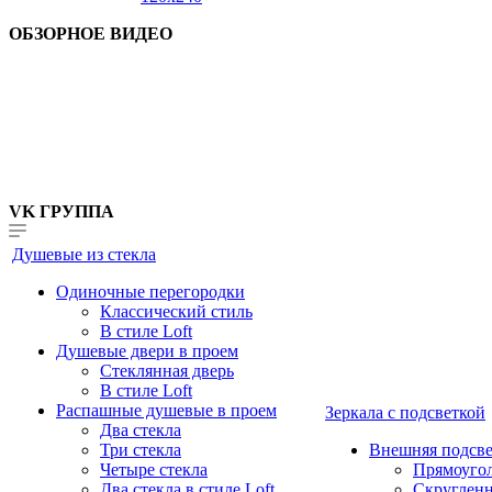
ОБЗОРНОЕ ВИДЕО
VK ГРУППА
Душевые из стекла
Одиночные перегородки
Классический стиль
В стиле Loft
Душевые двери в проем
Стеклянная дверь
В стиле Loft
Распашные душевые в проем
Зеркала с подсветкой
Два стекла
Три стекла
Внешняя подсве
Четыре стекла
Прямоуго
Два стекла в стиле Loft
Скруглен