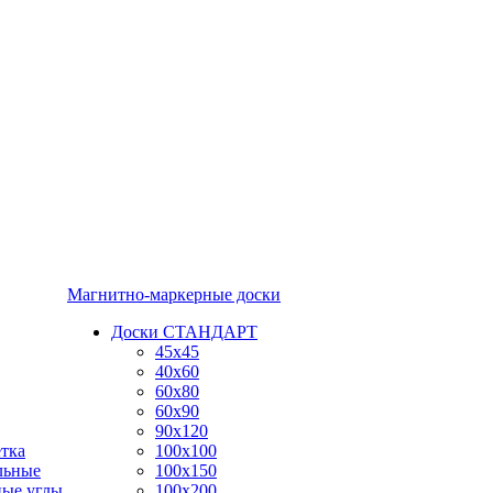
Магнитно-маркерные доски
Доски СТАНДАРТ
45x45
40x60
60x80
60x90
90x120
тка
100x100
льные
100x150
ные углы
100x200