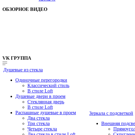
ОБЗОРНОЕ ВИДЕО
VK ГРУППА
Душевые из стекла
Одиночные перегородки
Классический стиль
В стиле Loft
Душевые двери в проем
Стеклянная дверь
В стиле Loft
Распашные душевые в проем
Зеркала с подсветкой
Два стекла
Три стекла
Внешняя подсве
Четыре стекла
Прямоуго
Два стекла в стиле Loft
Скруглен