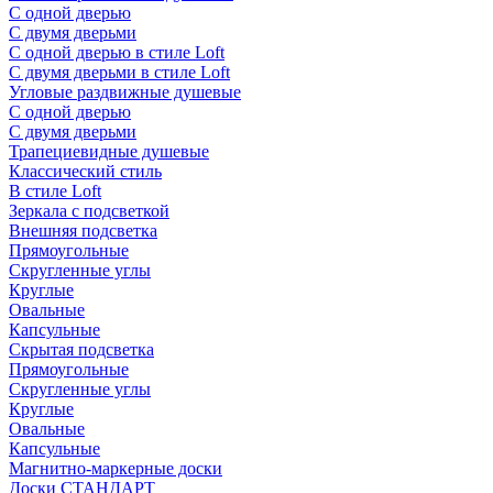
С одной дверью
С двумя дверьми
С одной дверью в стиле Loft
С двумя дверьми в стиле Loft
Угловые раздвижные душевые
С одной дверью
С двумя дверьми
Трапециевидные душевые
Классический стиль
В стиле Loft
Зеркала с подсветкой
Внешняя подсветка
Прямоугольные
Скругленные углы
Круглые
Овальные
Капсульные
Скрытая подсветка
Прямоугольные
Скругленные углы
Круглые
Овальные
Капсульные
Магнитно-маркерные доски
Доски СТАНДАРТ