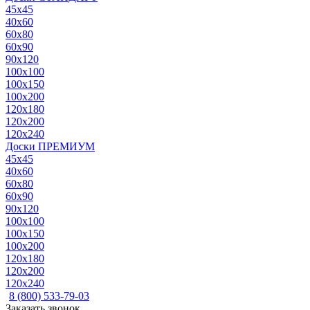
45x45
40x60
60x80
60x90
90x120
100x100
100x150
100x200
120x180
120x200
120x240
Доски ПРЕМИУМ
45x45
40x60
60x80
60x90
90x120
100x100
100x150
100x200
120x180
120x200
120x240
8 (800) 533-79-03
Заказать звонок