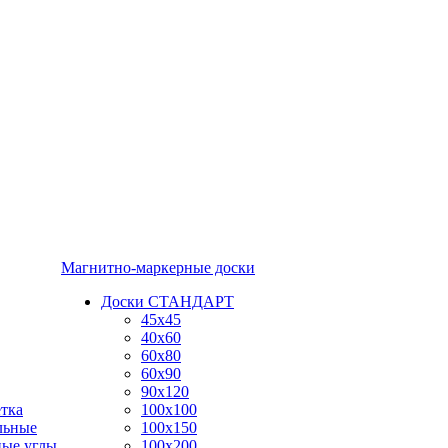
Магнитно-маркерные доски
Доски СТАНДАРТ
45x45
40x60
60x80
60x90
90x120
тка
100x100
льные
100x150
ные углы
100x200