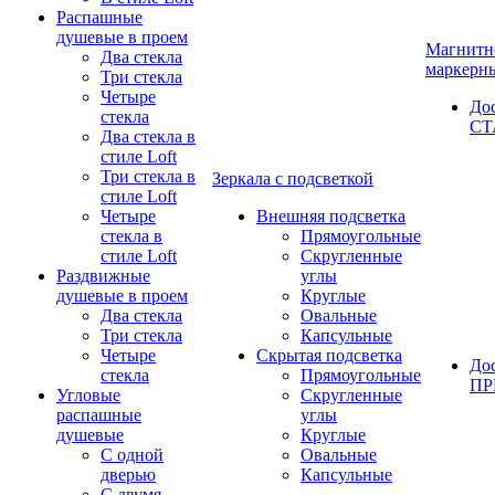
Распашные
душевые в проем
Магнитн
Два стекла
маркерн
Три стекла
Четыре
До
стекла
СТ
Два стекла в
стиле Loft
Три стекла в
Зеркала с подсветкой
стиле Loft
Четыре
Внешняя подсветка
стекла в
Прямоугольные
стиле Loft
Скругленные
Раздвижные
углы
душевые в проем
Круглые
Два стекла
Овальные
Три стекла
Капсульные
Четыре
Скрытая подсветка
До
стекла
Прямоугольные
П
Угловые
Скругленные
распашные
углы
душевые
Круглые
С одной
Овальные
дверью
Капсульные
С двумя