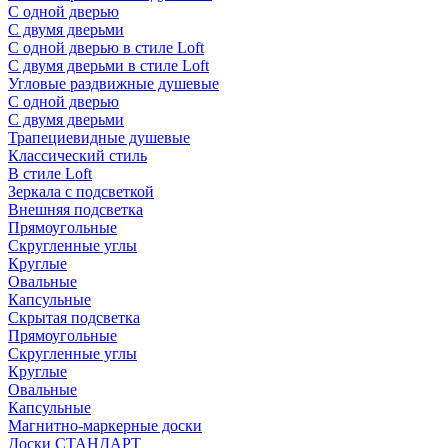
С одной дверью
С двумя дверьми
С одной дверью в стиле Loft
С двумя дверьми в стиле Loft
Угловые раздвижные душевые
С одной дверью
С двумя дверьми
Трапециевидные душевые
Классический стиль
В стиле Loft
Зеркала с подсветкой
Внешняя подсветка
Прямоугольные
Скругленные углы
Круглые
Овальные
Капсульные
Скрытая подсветка
Прямоугольные
Скругленные углы
Круглые
Овальные
Капсульные
Магнитно-маркерные доски
Доски СТАНДАРТ