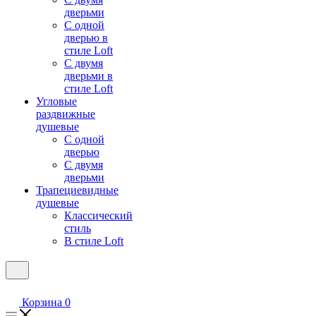
дверьми
С одной
дверью в
стиле Loft
С двумя
дверьми в
стиле Loft
Угловые
раздвижные
душевые
С одной
дверью
С двумя
дверьми
Трапециевидные
душевые
Классический
стиль
В стиле Loft
Корзина
0