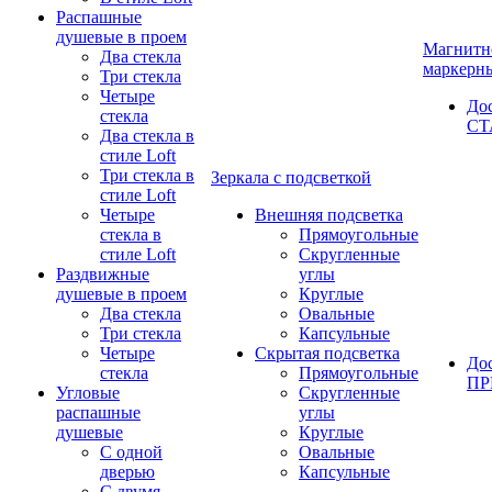
Распашные
душевые в проем
Магнитн
Два стекла
маркерн
Три стекла
Четыре
До
стекла
СТ
Два стекла в
стиле Loft
Три стекла в
Зеркала с подсветкой
стиле Loft
Четыре
Внешняя подсветка
стекла в
Прямоугольные
стиле Loft
Скругленные
Раздвижные
углы
душевые в проем
Круглые
Два стекла
Овальные
Три стекла
Капсульные
Четыре
Скрытая подсветка
До
стекла
Прямоугольные
П
Угловые
Скругленные
распашные
углы
душевые
Круглые
С одной
Овальные
дверью
Капсульные
С двумя