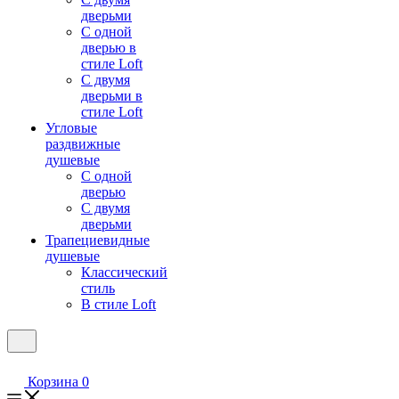
дверьми
С одной
дверью в
стиле Loft
С двумя
дверьми в
стиле Loft
Угловые
раздвижные
душевые
С одной
дверью
С двумя
дверьми
Трапециевидные
душевые
Классический
стиль
В стиле Loft
Корзина
0