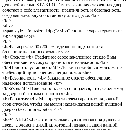
душевой дверью STAKLO. Эта изысканная стеклянная дверь
сочетает в себе элегантность, практичность и безопасность,
создавая идеальную обстановку для отдыха.<br>
<br>
<div>
<span style="font-size: 14pt;"><b>Основные характеристики:
</b></span><br>
<br>
<b>Размер:</b> 60x200 см, идеально подходит для
большинства ванных комнат.<br>
<b>Стекло:</b> Графитное серое закаленное стекло 8 мм
обеспечивает высокую прочность и надежность.<br>
<b>Простота установки:</b> Легкий и удобный монтаж, не
требующий привлечения специалистов.<br>
<b>Безопасность:</b> Закаленное стекло обеспечивает
надежное использование.<br>
<b>Уход:</b> Поверхность легко очищается, что делает уход
за дверью быстрым и простым.<br>
<b>Гарантия:</b> Мы предоставляем гарантию на долгий
срок службы, чтобы вы могли наслаждаться вашей душевой
дверью без лишних забот.<br>
<br>
<b>STAKLO</b> - это не только функциональная душевая
дверь, а элемент дизайна, который придаст вашей ванной