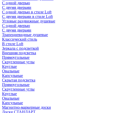
С одной дверью
С двумя дверьми
С одной дверью в стиле Loft
С двумя дверьми в стиле Loft
Угловые раздвижные душевые
С одной дверью
С двумя дверьми
Трапециевидные душевые
Классический стиль
В стиле Loft
Зеркала с подсветкой
Внешняя подсветка
Прямоугольные
Скругленные углы
Круглые
Овальные
Капсульные
Скрытая подсветка
Прямоугольные
Скругленные углы
Круглые
Овальные
Капсульные
Магнитно-маркерные доски
Доски СТАНДАРТ