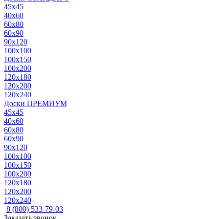
45x45
40x60
60x80
60x90
90x120
100x100
100x150
100x200
120x180
120x200
120x240
Доски ПРЕМИУМ
45x45
40x60
60x80
60x90
90x120
100x100
100x150
100x200
120x180
120x200
120x240
8 (800) 533-79-03
Заказать звонок