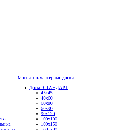
Магнитно-маркерные доски
Доски СТАНДАРТ
45x45
40x60
60x80
60x90
90x120
тка
100x100
льные
100x150
ные углы
100x200