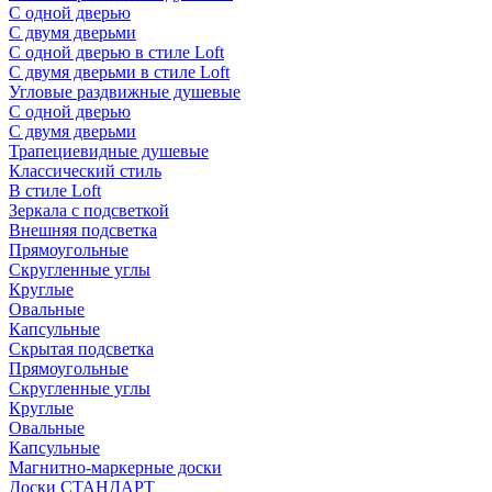
С одной дверью
С двумя дверьми
С одной дверью в стиле Loft
С двумя дверьми в стиле Loft
Угловые раздвижные душевые
С одной дверью
С двумя дверьми
Трапециевидные душевые
Классический стиль
В стиле Loft
Зеркала с подсветкой
Внешняя подсветка
Прямоугольные
Скругленные углы
Круглые
Овальные
Капсульные
Скрытая подсветка
Прямоугольные
Скругленные углы
Круглые
Овальные
Капсульные
Магнитно-маркерные доски
Доски СТАНДАРТ