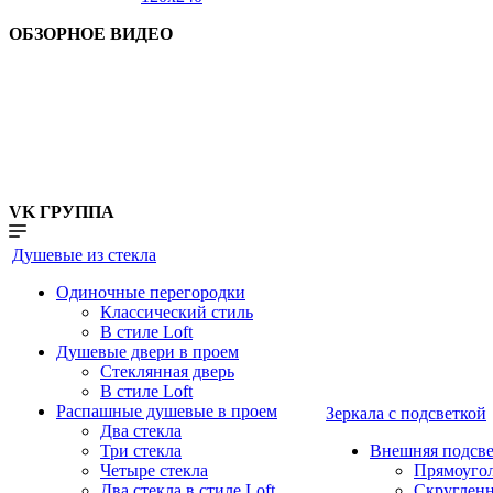
ОБЗОРНОЕ ВИДЕО
VK ГРУППА
Душевые из стекла
Одиночные перегородки
Классический стиль
В стиле Loft
Душевые двери в проем
Стеклянная дверь
В стиле Loft
Распашные душевые в проем
Зеркала с подсветкой
Два стекла
Три стекла
Внешняя подсве
Четыре стекла
Прямоуго
Два стекла в стиле Loft
Скруглен