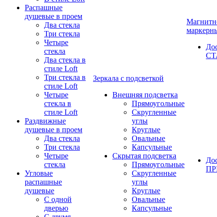
Распашные
душевые в проем
Магнитн
Два стекла
маркерн
Три стекла
Четыре
До
стекла
СТ
Два стекла в
стиле Loft
Три стекла в
Зеркала с подсветкой
стиле Loft
Четыре
Внешняя подсветка
стекла в
Прямоугольные
стиле Loft
Скругленные
Раздвижные
углы
душевые в проем
Круглые
Два стекла
Овальные
Три стекла
Капсульные
Четыре
Скрытая подсветка
До
стекла
Прямоугольные
П
Угловые
Скругленные
распашные
углы
душевые
Круглые
С одной
Овальные
дверью
Капсульные
С двумя