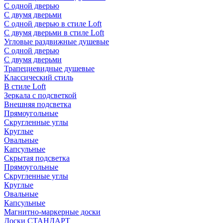
С одной дверью
С двумя дверьми
С одной дверью в стиле Loft
С двумя дверьми в стиле Loft
Угловые раздвижные душевые
С одной дверью
С двумя дверьми
Трапециевидные душевые
Классический стиль
В стиле Loft
Зеркала с подсветкой
Внешняя подсветка
Прямоугольные
Скругленные углы
Круглые
Овальные
Капсульные
Скрытая подсветка
Прямоугольные
Скругленные углы
Круглые
Овальные
Капсульные
Магнитно-маркерные доски
Доски СТАНДАРТ