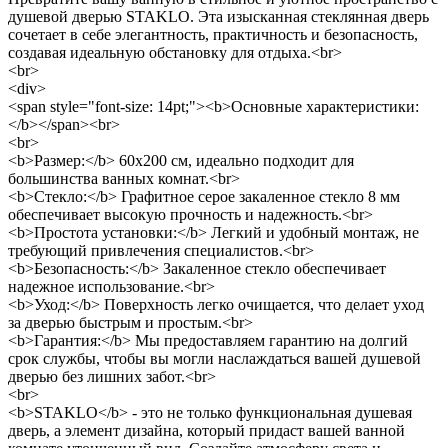
душевой дверью STAKLO. Эта изысканная стеклянная дверь
сочетает в себе элегантность, практичность и безопасность,
создавая идеальную обстановку для отдыха.<br>
<br>
<div>
<span style="font-size: 14pt;"><b>Основные характеристики:
</b></span><br>
<br>
<b>Размер:</b> 60x200 см, идеально подходит для
большинства ванных комнат.<br>
<b>Стекло:</b> Графитное серое закаленное стекло 8 мм
обеспечивает высокую прочность и надежность.<br>
<b>Простота установки:</b> Легкий и удобный монтаж, не
требующий привлечения специалистов.<br>
<b>Безопасность:</b> Закаленное стекло обеспечивает
надежное использование.<br>
<b>Уход:</b> Поверхность легко очищается, что делает уход
за дверью быстрым и простым.<br>
<b>Гарантия:</b> Мы предоставляем гарантию на долгий
срок службы, чтобы вы могли наслаждаться вашей душевой
дверью без лишних забот.<br>
<br>
<b>STAKLO</b> - это не только функциональная душевая
дверь, а элемент дизайна, который придаст вашей ванной