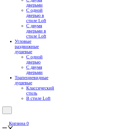
дверьми
С одной
дверью в
стиле Loft
С двумя
дверьми в
стиле Loft
Угловые
раздвижные
душевые
С одной
дверью
С двумя
дверьми
Трапециевидные
душевые
Классический
стиль
В стиле Loft
Корзина
0