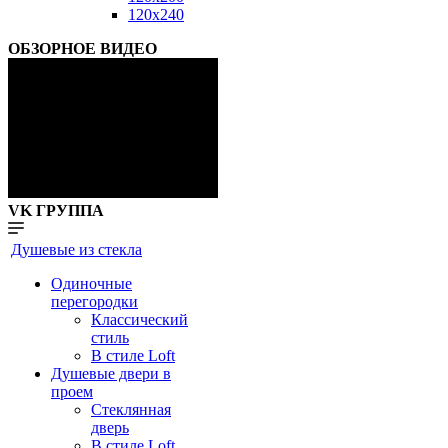
120x240
ОБЗОРНОЕ ВИДЕО
VK ГРУППА
Душевые из стекла
Одиночные
перегородки
Классический
стиль
В стиле Loft
Душевые двери в
проем
Стеклянная
дверь
В стиле Loft