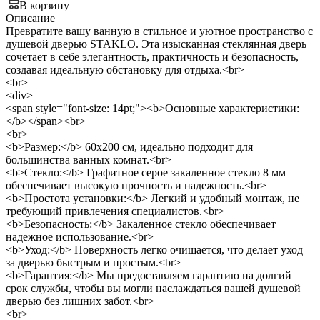
В корзину
Описание
Превратите вашу ванную в стильное и уютное пространство с
душевой дверью STAKLO. Эта изысканная стеклянная дверь
сочетает в себе элегантность, практичность и безопасность,
создавая идеальную обстановку для отдыха.<br>
<br>
<div>
<span style="font-size: 14pt;"><b>Основные характеристики:
</b></span><br>
<br>
<b>Размер:</b> 60x200 см, идеально подходит для
большинства ванных комнат.<br>
<b>Стекло:</b> Графитное серое закаленное стекло 8 мм
обеспечивает высокую прочность и надежность.<br>
<b>Простота установки:</b> Легкий и удобный монтаж, не
требующий привлечения специалистов.<br>
<b>Безопасность:</b> Закаленное стекло обеспечивает
надежное использование.<br>
<b>Уход:</b> Поверхность легко очищается, что делает уход
за дверью быстрым и простым.<br>
<b>Гарантия:</b> Мы предоставляем гарантию на долгий
срок службы, чтобы вы могли наслаждаться вашей душевой
дверью без лишних забот.<br>
<br>