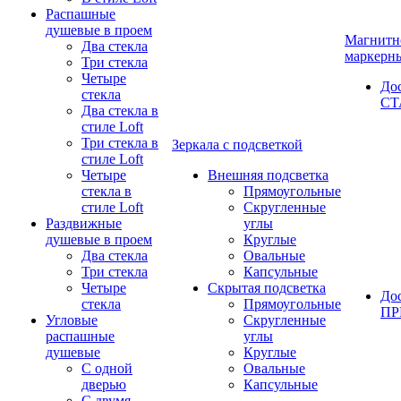
Распашные
душевые в проем
Магнитн
Два стекла
маркерн
Три стекла
Четыре
До
стекла
СТ
Два стекла в
стиле Loft
Три стекла в
Зеркала с подсветкой
стиле Loft
Четыре
Внешняя подсветка
стекла в
Прямоугольные
стиле Loft
Скругленные
Раздвижные
углы
душевые в проем
Круглые
Два стекла
Овальные
Три стекла
Капсульные
Четыре
Скрытая подсветка
До
стекла
Прямоугольные
П
Угловые
Скругленные
распашные
углы
душевые
Круглые
С одной
Овальные
дверью
Капсульные
С двумя