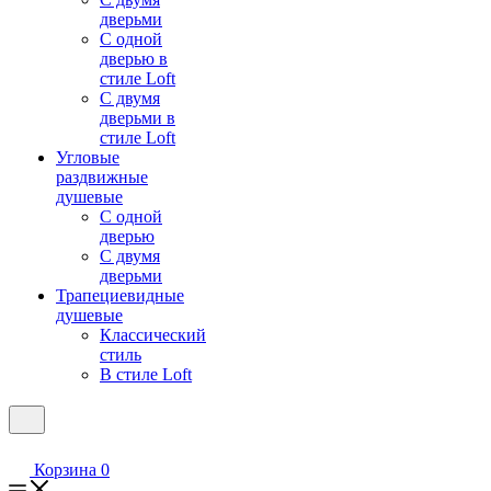
дверьми
С одной
дверью в
стиле Loft
С двумя
дверьми в
стиле Loft
Угловые
раздвижные
душевые
С одной
дверью
С двумя
дверьми
Трапециевидные
душевые
Классический
стиль
В стиле Loft
Корзина
0