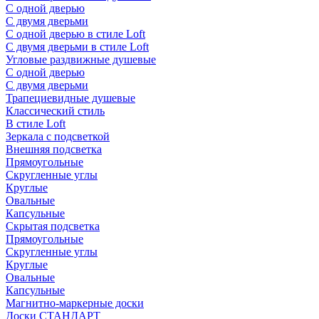
С одной дверью
С двумя дверьми
С одной дверью в стиле Loft
С двумя дверьми в стиле Loft
Угловые раздвижные душевые
С одной дверью
С двумя дверьми
Трапециевидные душевые
Классический стиль
В стиле Loft
Зеркала с подсветкой
Внешняя подсветка
Прямоугольные
Скругленные углы
Круглые
Овальные
Капсульные
Скрытая подсветка
Прямоугольные
Скругленные углы
Круглые
Овальные
Капсульные
Магнитно-маркерные доски
Доски СТАНДАРТ