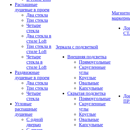
Распашные
душевые в проем
Магнитн
Два стекла
маркерн
Три стекла
Четыре
До
стекла
СТ
Два стекла в
стиле Loft
Три стекла в
Зеркала с подсветкой
стиле Loft
Четыре
Внешняя подсветка
стекла в
Прямоугольные
стиле Loft
Скругленные
Раздвижные
углы
душевые в проем
Круглые
Два стекла
Овальные
Три стекла
Капсульные
Четыре
Скрытая подсветка
До
стекла
Прямоугольные
П
Угловые
Скругленные
распашные
углы
душевые
Круглые
С одной
Овальные
дверью
Капсульные
С двумя