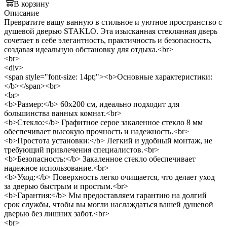
В корзину
Описание
Превратите вашу ванную в стильное и уютное пространство с
душевой дверью STAKLO. Эта изысканная стеклянная дверь
сочетает в себе элегантность, практичность и безопасность,
создавая идеальную обстановку для отдыха.<br>
<br>
<div>
<span style="font-size: 14pt;"><b>Основные характеристики:
</b></span><br>
<br>
<b>Размер:</b> 60x200 см, идеально подходит для
большинства ванных комнат.<br>
<b>Стекло:</b> Графитное серое закаленное стекло 8 мм
обеспечивает высокую прочность и надежность.<br>
<b>Простота установки:</b> Легкий и удобный монтаж, не
требующий привлечения специалистов.<br>
<b>Безопасность:</b> Закаленное стекло обеспечивает
надежное использование.<br>
<b>Уход:</b> Поверхность легко очищается, что делает уход
за дверью быстрым и простым.<br>
<b>Гарантия:</b> Мы предоставляем гарантию на долгий
срок службы, чтобы вы могли наслаждаться вашей душевой
дверью без лишних забот.<br>
<br>