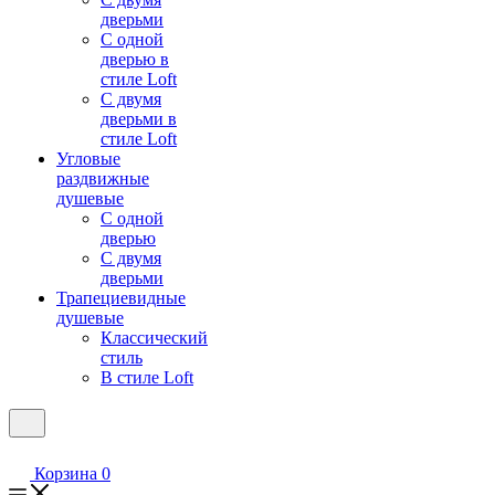
дверьми
С одной
дверью в
стиле Loft
С двумя
дверьми в
стиле Loft
Угловые
раздвижные
душевые
С одной
дверью
С двумя
дверьми
Трапециевидные
душевые
Классический
стиль
В стиле Loft
Корзина
0