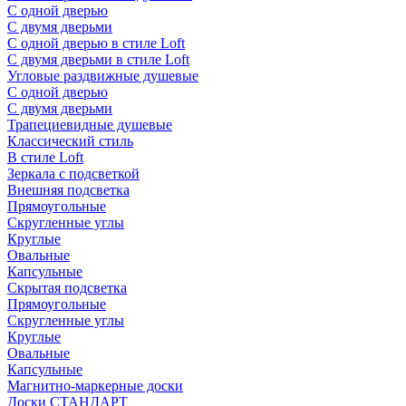
С одной дверью
С двумя дверьми
С одной дверью в стиле Loft
С двумя дверьми в стиле Loft
Угловые раздвижные душевые
С одной дверью
С двумя дверьми
Трапециевидные душевые
Классический стиль
В стиле Loft
Зеркала с подсветкой
Внешняя подсветка
Прямоугольные
Скругленные углы
Круглые
Овальные
Капсульные
Скрытая подсветка
Прямоугольные
Скругленные углы
Круглые
Овальные
Капсульные
Магнитно-маркерные доски
Доски СТАНДАРТ