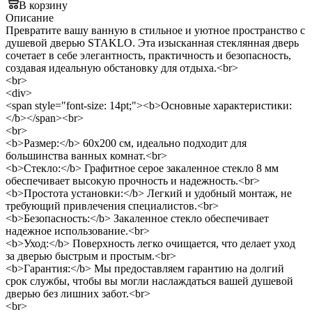
В корзину
Описание
Превратите вашу ванную в стильное и уютное пространство с
душевой дверью STAKLO. Эта изысканная стеклянная дверь
сочетает в себе элегантность, практичность и безопасность,
создавая идеальную обстановку для отдыха.<br>
<br>
<div>
<span style="font-size: 14pt;"><b>Основные характеристики:
</b></span><br>
<br>
<b>Размер:</b> 60x200 см, идеально подходит для
большинства ванных комнат.<br>
<b>Стекло:</b> Графитное серое закаленное стекло 8 мм
обеспечивает высокую прочность и надежность.<br>
<b>Простота установки:</b> Легкий и удобный монтаж, не
требующий привлечения специалистов.<br>
<b>Безопасность:</b> Закаленное стекло обеспечивает
надежное использование.<br>
<b>Уход:</b> Поверхность легко очищается, что делает уход
за дверью быстрым и простым.<br>
<b>Гарантия:</b> Мы предоставляем гарантию на долгий
срок службы, чтобы вы могли наслаждаться вашей душевой
дверью без лишних забот.<br>
<br>