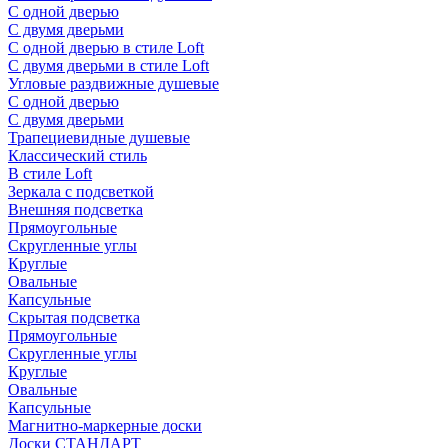
С одной дверью
С двумя дверьми
С одной дверью в стиле Loft
С двумя дверьми в стиле Loft
Угловые раздвижные душевые
С одной дверью
С двумя дверьми
Трапециевидные душевые
Классический стиль
В стиле Loft
Зеркала с подсветкой
Внешняя подсветка
Прямоугольные
Скругленные углы
Круглые
Овальные
Капсульные
Скрытая подсветка
Прямоугольные
Скругленные углы
Круглые
Овальные
Капсульные
Магнитно-маркерные доски
Доски СТАНДАРТ