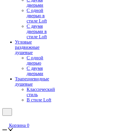
дверьми
С одной
дверью в
стиле Loft
С двумя
дверьми в
стиле Loft
Угловые
раздвижные
душевые
С одной
дверью
С двумя
дверьми
Трапециевидные
душевые
Классический
стиль
В стиле Loft
Корзина
0