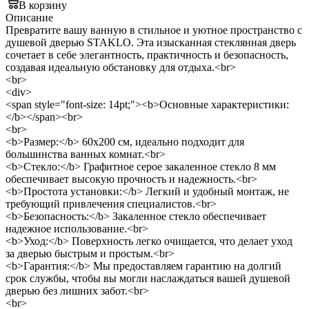
В корзину
Описание
Превратите вашу ванную в стильное и уютное пространство с
душевой дверью STAKLO. Эта изысканная стеклянная дверь
сочетает в себе элегантность, практичность и безопасность,
создавая идеальную обстановку для отдыха.<br>
<br>
<div>
<span style="font-size: 14pt;"><b>Основные характеристики:
</b></span><br>
<br>
<b>Размер:</b> 60x200 см, идеально подходит для
большинства ванных комнат.<br>
<b>Стекло:</b> Графитное серое закаленное стекло 8 мм
обеспечивает высокую прочность и надежность.<br>
<b>Простота установки:</b> Легкий и удобный монтаж, не
требующий привлечения специалистов.<br>
<b>Безопасность:</b> Закаленное стекло обеспечивает
надежное использование.<br>
<b>Уход:</b> Поверхность легко очищается, что делает уход
за дверью быстрым и простым.<br>
<b>Гарантия:</b> Мы предоставляем гарантию на долгий
срок службы, чтобы вы могли наслаждаться вашей душевой
дверью без лишних забот.<br>
<br>