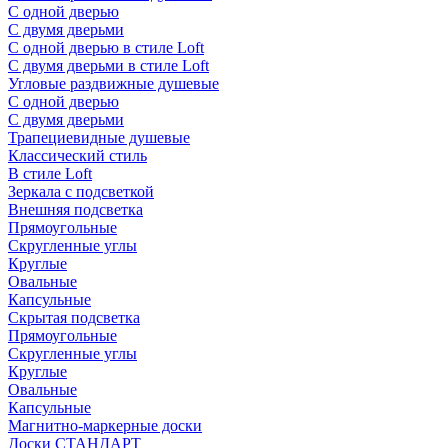
С одной дверью
С двумя дверьми
С одной дверью в стиле Loft
С двумя дверьми в стиле Loft
Угловые раздвижные душевые
С одной дверью
С двумя дверьми
Трапециевидные душевые
Классический стиль
В стиле Loft
Зеркала с подсветкой
Внешняя подсветка
Прямоугольные
Скругленные углы
Круглые
Овальные
Капсульные
Скрытая подсветка
Прямоугольные
Скругленные углы
Круглые
Овальные
Капсульные
Магнитно-маркерные доски
Доски СТАНДАРТ