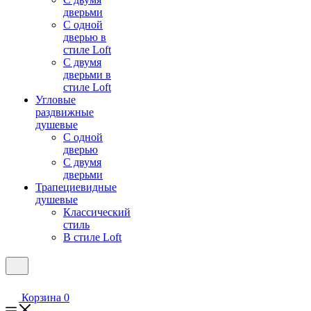
дверьми
С одной
дверью в
стиле Loft
С двумя
дверьми в
стиле Loft
Угловые
раздвижные
душевые
С одной
дверью
С двумя
дверьми
Трапециевидные
душевые
Классический
стиль
В стиле Loft
Корзина
0