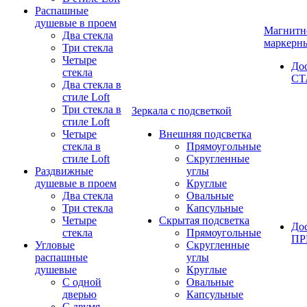
Распашные
душевые в проем
Магнитн
Два стекла
маркерн
Три стекла
Четыре
До
стекла
СТ
Два стекла в
стиле Loft
Три стекла в
Зеркала с подсветкой
стиле Loft
Четыре
Внешняя подсветка
стекла в
Прямоугольные
стиле Loft
Скругленные
Раздвижные
углы
душевые в проем
Круглые
Два стекла
Овальные
Три стекла
Капсульные
Четыре
Скрытая подсветка
До
стекла
Прямоугольные
П
Угловые
Скругленные
распашные
углы
душевые
Круглые
С одной
Овальные
дверью
Капсульные
С двумя