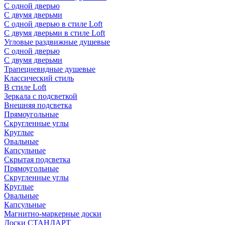
С одной дверью
С двумя дверьми
С одной дверью в стиле Loft
С двумя дверьми в стиле Loft
Угловые раздвижные душевые
С одной дверью
С двумя дверьми
Трапециевидные душевые
Классический стиль
В стиле Loft
Зеркала с подсветкой
Внешняя подсветка
Прямоугольные
Скругленные углы
Круглые
Овальные
Капсульные
Скрытая подсветка
Прямоугольные
Скругленные углы
Круглые
Овальные
Капсульные
Магнитно-маркерные доски
Доски СТАНДАРТ