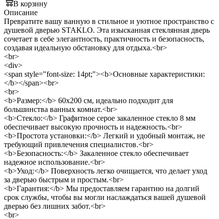
В корзину
Описание
Превратите вашу ванную в стильное и уютное пространство с
душевой дверью STAKLO. Эта изысканная стеклянная дверь
сочетает в себе элегантность, практичность и безопасность,
создавая идеальную обстановку для отдыха.<br>
<br>
<div>
<span style="font-size: 14pt;"><b>Основные характеристики:
</b></span><br>
<br>
<b>Размер:</b> 60x200 см, идеально подходит для
большинства ванных комнат.<br>
<b>Стекло:</b> Графитное серое закаленное стекло 8 мм
обеспечивает высокую прочность и надежность.<br>
<b>Простота установки:</b> Легкий и удобный монтаж, не
требующий привлечения специалистов.<br>
<b>Безопасность:</b> Закаленное стекло обеспечивает
надежное использование.<br>
<b>Уход:</b> Поверхность легко очищается, что делает уход
за дверью быстрым и простым.<br>
<b>Гарантия:</b> Мы предоставляем гарантию на долгий
срок службы, чтобы вы могли наслаждаться вашей душевой
дверью без лишних забот.<br>
<br>