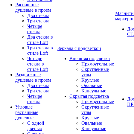
Распашные
душевые в проем
Магнитн
Два стекла
маркерн
Три стекла
Четыре
До
стекла
СТ
Два стекла в
стиле Loft
Три стекла в
Зеркала с подсветкой
стиле Loft
Четыре
Внешняя подсветка
стекла в
Прямоугольные
стиле Loft
Скругленные
Раздвижные
углы
душевые в проем
Круглые
Два стекла
Овальные
Три стекла
Капсульные
Четыре
Скрытая подсветка
До
стекла
Прямоугольные
П
Угловые
Скругленные
распашные
углы
душевые
Круглые
С одной
Овальные
дверью
Капсульные
С двумя