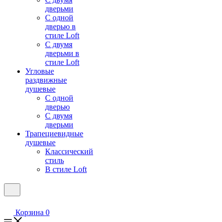
дверьми
С одной
дверью в
стиле Loft
С двумя
дверьми в
стиле Loft
Угловые
раздвижные
душевые
С одной
дверью
С двумя
дверьми
Трапециевидные
душевые
Классический
стиль
В стиле Loft
Корзина
0