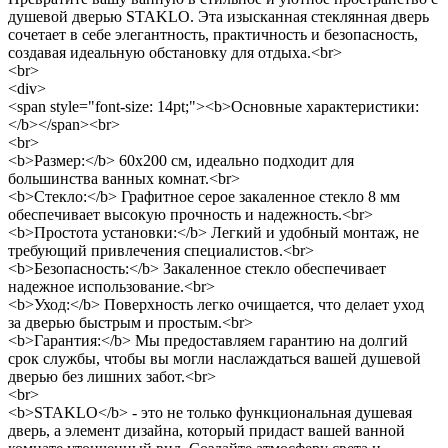
душевой дверью STAKLO. Эта изысканная стеклянная дверь
сочетает в себе элегантность, практичность и безопасность,
создавая идеальную обстановку для отдыха.<br>
<br>
<div>
<span style="font-size: 14pt;"><b>Основные характеристики:
</b></span><br>
<br>
<b>Размер:</b> 60x200 см, идеально подходит для
большинства ванных комнат.<br>
<b>Стекло:</b> Графитное серое закаленное стекло 8 мм
обеспечивает высокую прочность и надежность.<br>
<b>Простота установки:</b> Легкий и удобный монтаж, не
требующий привлечения специалистов.<br>
<b>Безопасность:</b> Закаленное стекло обеспечивает
надежное использование.<br>
<b>Уход:</b> Поверхность легко очищается, что делает уход
за дверью быстрым и простым.<br>
<b>Гарантия:</b> Мы предоставляем гарантию на долгий
срок службы, чтобы вы могли наслаждаться вашей душевой
дверью без лишних забот.<br>
<br>
<b>STAKLO</b> - это не только функциональная душевая
дверь, а элемент дизайна, который придаст вашей ванной