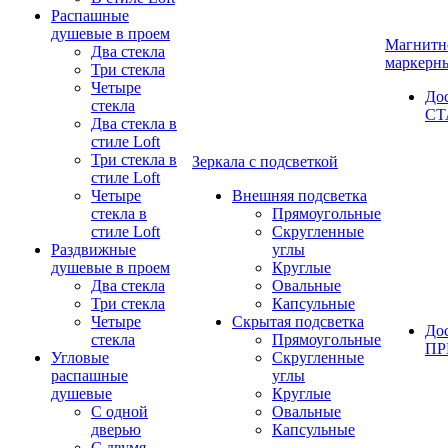
Распашные
душевые в проем
Магнитн
Два стекла
маркерн
Три стекла
Четыре
До
стекла
СТ
Два стекла в
стиле Loft
Три стекла в
Зеркала с подсветкой
стиле Loft
Четыре
Внешняя подсветка
стекла в
Прямоугольные
стиле Loft
Скругленные
Раздвижные
углы
душевые в проем
Круглые
Два стекла
Овальные
Три стекла
Капсульные
Четыре
Скрытая подсветка
До
стекла
Прямоугольные
П
Угловые
Скругленные
распашные
углы
душевые
Круглые
С одной
Овальные
дверью
Капсульные
С двумя