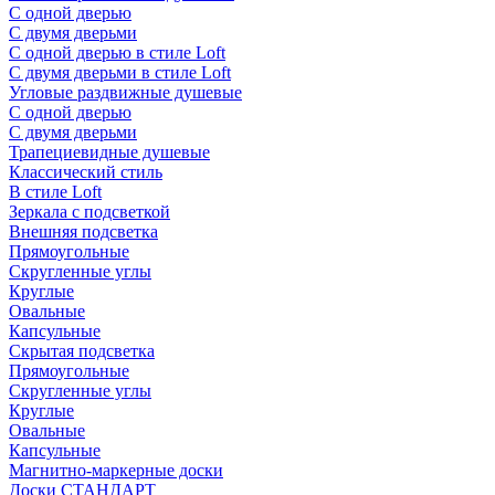
С одной дверью
С двумя дверьми
С одной дверью в стиле Loft
С двумя дверьми в стиле Loft
Угловые раздвижные душевые
С одной дверью
С двумя дверьми
Трапециевидные душевые
Классический стиль
В стиле Loft
Зеркала с подсветкой
Внешняя подсветка
Прямоугольные
Скругленные углы
Круглые
Овальные
Капсульные
Скрытая подсветка
Прямоугольные
Скругленные углы
Круглые
Овальные
Капсульные
Магнитно-маркерные доски
Доски СТАНДАРТ