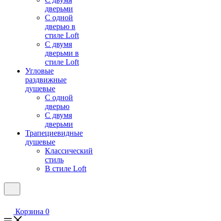
дверьми
С одной
дверью в
стиле Loft
С двумя
дверьми в
стиле Loft
Угловые
раздвижные
душевые
С одной
дверью
С двумя
дверьми
Трапециевидные
душевые
Классический
стиль
В стиле Loft
Корзина
0