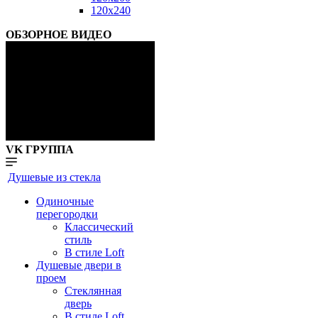
120x240
ОБЗОРНОЕ ВИДЕО
VK ГРУППА
Душевые из стекла
Одиночные
перегородки
Классический
стиль
В стиле Loft
Душевые двери в
проем
Стеклянная
дверь
В стиле Loft