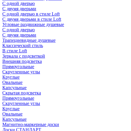
С одной дверью
С двумя дверьми
С одной дверью в стиле Loft
С двумя дверьми в стиле Loft
Угловые раздвижные душевые
С одной дверью
С двумя дверьми
Трапециевидные душевые
Классический стиль
В стиле Loft
Зеркала с подсветкой
Внешняя подсветка
Прямоугольные
Скругленные углы
Круглые
Овальные
Капсульные
Скрытая подсветка
Прямоугольные
Скругленные углы
Круглые
Овальные
Капсульные
Магнитно-маркерные доски
Доски СТАНДАРТ