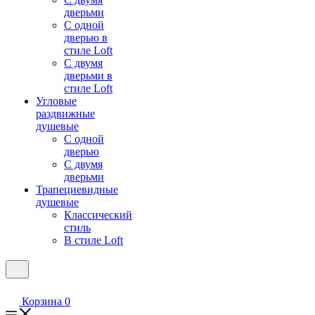
дверьми
С одной
дверью в
стиле Loft
С двумя
дверьми в
стиле Loft
Угловые
раздвижные
душевые
С одной
дверью
С двумя
дверьми
Трапециевидные
душевые
Классический
стиль
В стиле Loft
Корзина
0