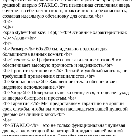
душевой дверью STAKLO. Эта изысканная стеклянная дверь
сочетает в себе элегантность, практичность и безопасность,
создавая идеальную обстановку для отдыха.<br>
<br>
<div>
<span style="font-size: 14pt;"><b>Основные характеристики:
</b></span><br>
<br>
<b>Размер:</b> 60x200 см, идеально подходит для
большинства ванных комнат.<br>
<b>Стекло:</b> Графитное серое закаленное стекло 8 мм
обеспечивает высокую прочность и надежность.<br>
<b>Простота установки:</b> Легкий и удобный монтаж, не
требующий привлечения специалистов.<br>
<b>Безопасность:</b> Закаленное стекло обеспечивает
надежное использование.<br>
<b>Уход:</b> Поверхность легко очищается, что делает уход
за дверью быстрым и простым.<br>
<b>Гарантия:</b> Мы предоставляем гарантию на долгий
срок службы, чтобы вы могли наслаждаться вашей душевой
дверью без лишних забот.<br>
<br>
<b>STAKLO</b> - это не только функциональная душевая
дверь, а элемент дизайна, который придаст вашей ванной