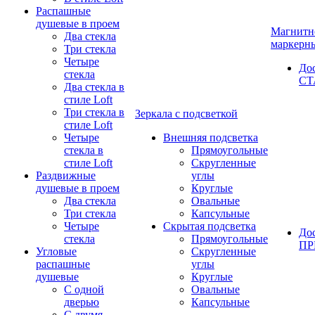
Распашные
душевые в проем
Магнитн
Два стекла
маркерн
Три стекла
Четыре
До
стекла
СТ
Два стекла в
стиле Loft
Три стекла в
Зеркала с подсветкой
стиле Loft
Четыре
Внешняя подсветка
стекла в
Прямоугольные
стиле Loft
Скругленные
Раздвижные
углы
душевые в проем
Круглые
Два стекла
Овальные
Три стекла
Капсульные
Четыре
Скрытая подсветка
До
стекла
Прямоугольные
П
Угловые
Скругленные
распашные
углы
душевые
Круглые
С одной
Овальные
дверью
Капсульные
С двумя