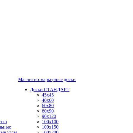
Магнитно-маркерные доски
Доски СТАНДАРТ
45x45
40x60
60x80
60x90
90x120
тка
100x100
льные
100x150
ные углы
100x200