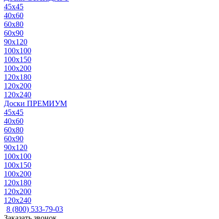
45x45
40x60
60x80
60x90
90x120
100x100
100x150
100x200
120x180
120x200
120x240
Доски ПРЕМИУМ
45x45
40x60
60x80
60x90
90x120
100x100
100x150
100x200
120x180
120x200
120x240
8 (800) 533-79-03
Заказать звонок