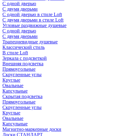
С одной дверью
С двумя дверьми
С одной дверью в стиле Loft
С двумя дверьми в стиле Loft
Угловые раздвижные душевые
С одной дверью
С двумя дверьми
Трапециевидные душевые
Классический стиль
В стиле Loft
Зеркала с подсветкой
Внешняя подсветка
Прямоугольные
Скругленные углы
Круглые
Овальные
Капсульные
Скрытая подсветка
Прямоугольные
Скругленные углы
Круглые
Овальные
Капсульные
Магнитно-маркерные доски
Доски СТАНДАРТ