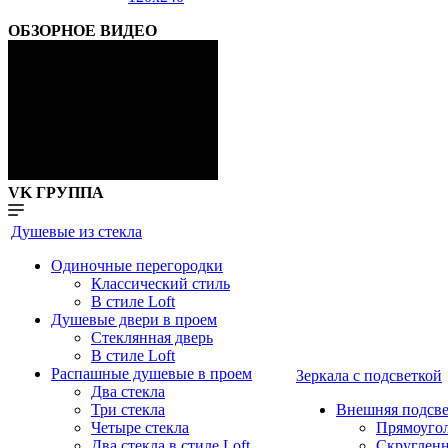
ОБЗОРНОЕ ВИДЕО
VK ГРУППА
Душевые из стекла
Одиночные перегородки
Классический стиль
В стиле Loft
Душевые двери в проем
Стеклянная дверь
В стиле Loft
Распашные душевые в проем
Зеркала с подсветкой
Два стекла
Три стекла
Внешняя подсве
Четыре стекла
Прямоуго
Два стекла в стиле Loft
Скруглен