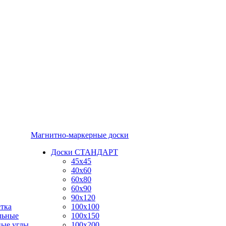
Магнитно-маркерные доски
Доски СТАНДАРТ
45x45
40x60
60x80
60x90
90x120
тка
100x100
льные
100x150
ные углы
100x200