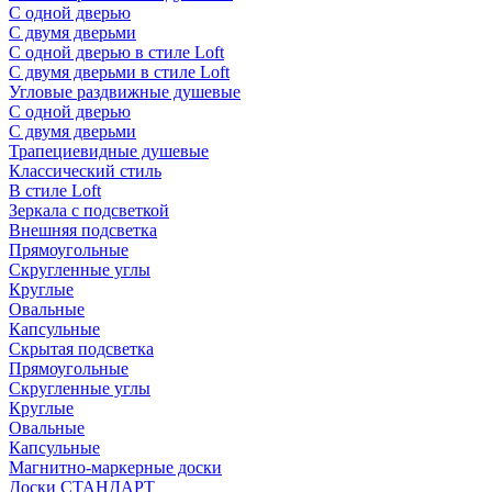
С одной дверью
С двумя дверьми
С одной дверью в стиле Loft
С двумя дверьми в стиле Loft
Угловые раздвижные душевые
С одной дверью
С двумя дверьми
Трапециевидные душевые
Классический стиль
В стиле Loft
Зеркала с подсветкой
Внешняя подсветка
Прямоугольные
Скругленные углы
Круглые
Овальные
Капсульные
Скрытая подсветка
Прямоугольные
Скругленные углы
Круглые
Овальные
Капсульные
Магнитно-маркерные доски
Доски СТАНДАРТ