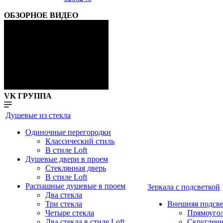
ОБЗОРНОЕ ВИДЕО
VK ГРУППА
Душевые из стекла
Одиночные перегородки
Классический стиль
В стиле Loft
Душевые двери в проем
Стеклянная дверь
В стиле Loft
Распашные душевые в проем
Зеркала с подсветкой
Два стекла
Три стекла
Внешняя подсве
Четыре стекла
Прямоуго
Два стекла в стиле Loft
Скруглен