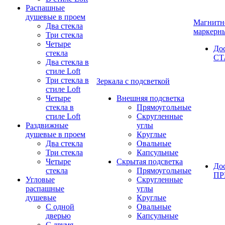
Распашные
душевые в проем
Магнитн
Два стекла
маркерн
Три стекла
Четыре
До
стекла
СТ
Два стекла в
стиле Loft
Три стекла в
Зеркала с подсветкой
стиле Loft
Четыре
Внешняя подсветка
стекла в
Прямоугольные
стиле Loft
Скругленные
Раздвижные
углы
душевые в проем
Круглые
Два стекла
Овальные
Три стекла
Капсульные
Четыре
Скрытая подсветка
До
стекла
Прямоугольные
П
Угловые
Скругленные
распашные
углы
душевые
Круглые
С одной
Овальные
дверью
Капсульные
С двумя