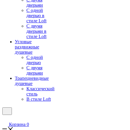
дверьми
С одной
дверью в
стиле Loft
С двумя
дверьми в
стиле Loft
Угловые
раздвижные
душевые
С одной
дверью
С двумя
дверьми
Трапециевидные
душевые
Классический
стиль
В стиле Loft
Корзина
0