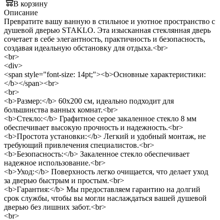
В корзину
Описание
Превратите вашу ванную в стильное и уютное пространство с
душевой дверью STAKLO. Эта изысканная стеклянная дверь
сочетает в себе элегантность, практичность и безопасность,
создавая идеальную обстановку для отдыха.<br>
<br>
<div>
<span style="font-size: 14pt;"><b>Основные характеристики:
</b></span><br>
<br>
<b>Размер:</b> 60x200 см, идеально подходит для
большинства ванных комнат.<br>
<b>Стекло:</b> Графитное серое закаленное стекло 8 мм
обеспечивает высокую прочность и надежность.<br>
<b>Простота установки:</b> Легкий и удобный монтаж, не
требующий привлечения специалистов.<br>
<b>Безопасность:</b> Закаленное стекло обеспечивает
надежное использование.<br>
<b>Уход:</b> Поверхность легко очищается, что делает уход
за дверью быстрым и простым.<br>
<b>Гарантия:</b> Мы предоставляем гарантию на долгий
срок службы, чтобы вы могли наслаждаться вашей душевой
дверью без лишних забот.<br>
<br>