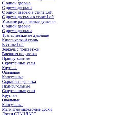
С одной дверью
С двумя дверьми
С одной дверью в стиле Loft
С двумя дверьми в стиле Loft
Угловые раздвижные душевые
С одной дверью
С двумя дверьми
Трапециевидные душевые
Классический стиль
В стиле Loft
Зеркала с подсветкой
Внешняя подсветка
Прямоугольные
Скругленные углы
Круглые
Овальные
Капсульные
Скрытая подсветка
Прямоугольные
Скругленные углы
Круглые
Овальные
Капсульные
Магнитно-маркерные доски
Доски СТАНДАРТ