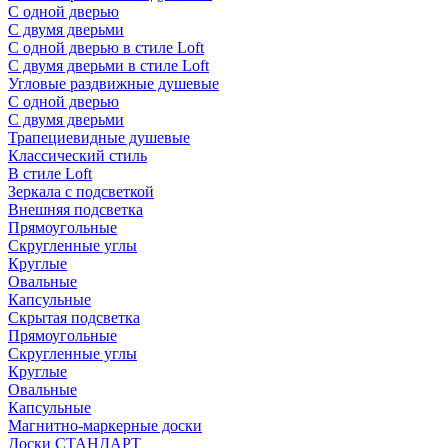
С одной дверью
С двумя дверьми
С одной дверью в стиле Loft
С двумя дверьми в стиле Loft
Угловые раздвижные душевые
С одной дверью
С двумя дверьми
Трапециевидные душевые
Классический стиль
В стиле Loft
Зеркала с подсветкой
Внешняя подсветка
Прямоугольные
Скругленные углы
Круглые
Овальные
Капсульные
Скрытая подсветка
Прямоугольные
Скругленные углы
Круглые
Овальные
Капсульные
Магнитно-маркерные доски
Доски СТАНДАРТ