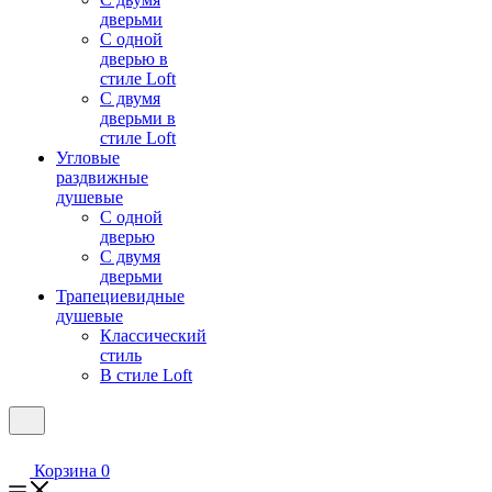
дверьми
С одной
дверью в
стиле Loft
С двумя
дверьми в
стиле Loft
Угловые
раздвижные
душевые
С одной
дверью
С двумя
дверьми
Трапециевидные
душевые
Классический
стиль
В стиле Loft
Корзина
0