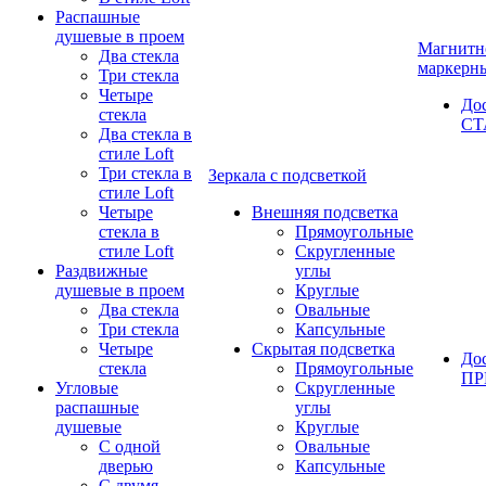
Распашные
душевые в проем
Магнитн
Два стекла
маркерн
Три стекла
Четыре
До
стекла
СТ
Два стекла в
стиле Loft
Три стекла в
Зеркала с подсветкой
стиле Loft
Четыре
Внешняя подсветка
стекла в
Прямоугольные
стиле Loft
Скругленные
Раздвижные
углы
душевые в проем
Круглые
Два стекла
Овальные
Три стекла
Капсульные
Четыре
Скрытая подсветка
До
стекла
Прямоугольные
П
Угловые
Скругленные
распашные
углы
душевые
Круглые
С одной
Овальные
дверью
Капсульные
С двумя