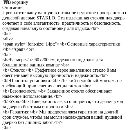
В корзину
Описание
Превратите вашу ванную в стильное и уютное пространство с
душевой дверью STAKLO. Эта изысканная стеклянная дверь
сочетает в себе элегантность, практичность и безопасность,
создавая идеальную обстановку для отдыха.<br>
<br>
<div>
<span style="font-size: 14pt;"><b>Основные характеристики:
</b></span><br>
<br>
<b>Размер:</b> 60x200 см, идеально подходит для
большинства ванных комнат.<br>
<b>Стекло:</b> Графитное серое закаленное стекло 8 мм
обеспечивает высокую прочность и надежность.<br>
<b>Простота установки:</b> Легкий и удобный монтаж, не
требующий привлечения специалистов.<br>
<b>Безопасность:</b> Закаленное стекло обеспечивает
надежное использование.<br>
<b>Уход:</b> Поверхность легко очищается, что делает уход
за дверью быстрым и простым.<br>
<b>Гарантия:</b> Мы предоставляем гарантию на долгий
срок службы, чтобы вы могли наслаждаться вашей душевой
дверью без лишних забот.<br>
<br>