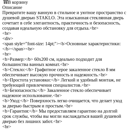
В корзину
Описание
Превратите вашу ванную в стильное и уютное пространство с
душевой дверью STAKLO. Эта изысканная стеклянная дверь
сочетает в себе элегантность, практичность и безопасность,
создавая идеальную обстановку для отдыха.<br>
<br>
<div>
<span style="font-size: 14pt;"><b>Основные характеристики:
</b></span><br>
<br>
<b>Размер:</b> 60x200 см, идеально подходит для
большинства ванных комнат.<br>
<b>Стекло:</b> Графитное серое закаленное стекло 8 мм
обеспечивает высокую прочность и надежность.<br>
<b>Простота установки:</b> Легкий и удобный монтаж, не
требующий привлечения специалистов.<br>
<b>Безопасность:</b> Закаленное стекло обеспечивает
надежное использование.<br>
<b>Уход:</b> Поверхность легко очищается, что делает уход
за дверью быстрым и простым.<br>
<b>Гарантия:</b> Мы предоставляем гарантию на долгий
срок службы, чтобы вы могли наслаждаться вашей душевой
дверью без лишних забот.<br>
<br>