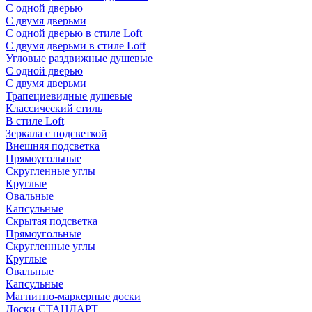
С одной дверью
С двумя дверьми
С одной дверью в стиле Loft
С двумя дверьми в стиле Loft
Угловые раздвижные душевые
С одной дверью
С двумя дверьми
Трапециевидные душевые
Классический стиль
В стиле Loft
Зеркала с подсветкой
Внешняя подсветка
Прямоугольные
Скругленные углы
Круглые
Овальные
Капсульные
Скрытая подсветка
Прямоугольные
Скругленные углы
Круглые
Овальные
Капсульные
Магнитно-маркерные доски
Доски СТАНДАРТ