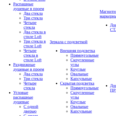
Распашные
душевые в проем
Магнитн
Два стекла
маркерн
Три стекла
Четыре
До
стекла
СТ
Два стекла в
стиле Loft
Три стекла в
Зеркала с подсветкой
стиле Loft
Четыре
Внешняя подсветка
стекла в
Прямоугольные
стиле Loft
Скругленные
Раздвижные
углы
душевые в проем
Круглые
Два стекла
Овальные
Три стекла
Капсульные
Четыре
Скрытая подсветка
До
стекла
Прямоугольные
П
Угловые
Скругленные
распашные
углы
душевые
Круглые
С одной
Овальные
дверью
Капсульные
С двумя