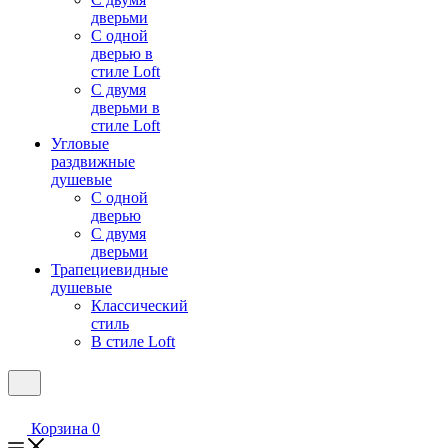
дверьми
С одной
дверью в
стиле Loft
С двумя
дверьми в
стиле Loft
Угловые
раздвижные
душевые
С одной
дверью
С двумя
дверьми
Трапециевидные
душевые
Классический
стиль
В стиле Loft
Корзина
0