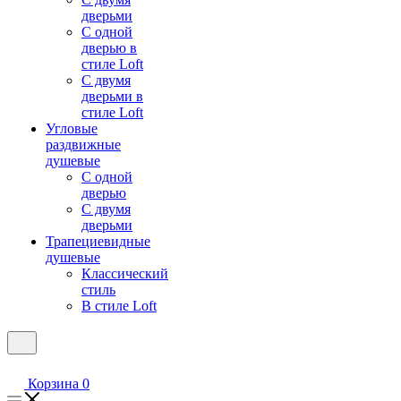
дверьми
С одной
дверью в
стиле Loft
С двумя
дверьми в
стиле Loft
Угловые
раздвижные
душевые
С одной
дверью
С двумя
дверьми
Трапециевидные
душевые
Классический
стиль
В стиле Loft
Корзина
0