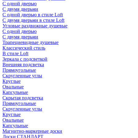
С одной дверью
С двумя дверьми
С одной дверью в стиле Loft
С двумя дверьми в стиле Loft
Угловые раздвижные душевые
С одной дверью
С двумя дверьми
Трапециевидные душевые
Классический стиль
В стиле Loft
Зеркала с подсветкой
Внешняя подсветка
Прямоугольные
Скругленные углы
Круглые
Овальные
Капсульные
Скрытая подсветка
Прямоугольные
Скругленные углы
Круглые
Овальные
Капсульные
Магнитно-маркерные доски
Доски СТАНДАРТ