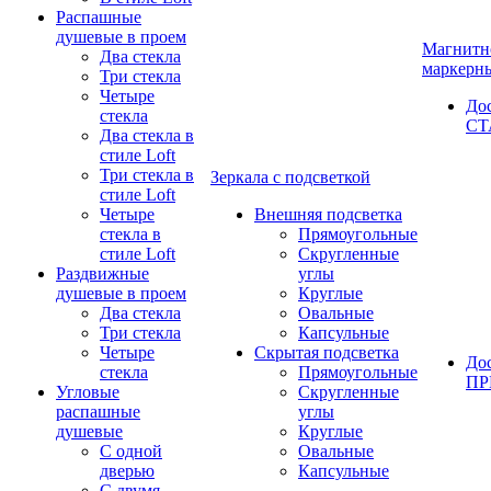
Распашные
душевые в проем
Магнитн
Два стекла
маркерн
Три стекла
Четыре
До
стекла
СТ
Два стекла в
стиле Loft
Три стекла в
Зеркала с подсветкой
стиле Loft
Четыре
Внешняя подсветка
стекла в
Прямоугольные
стиле Loft
Скругленные
Раздвижные
углы
душевые в проем
Круглые
Два стекла
Овальные
Три стекла
Капсульные
Четыре
Скрытая подсветка
До
стекла
Прямоугольные
П
Угловые
Скругленные
распашные
углы
душевые
Круглые
С одной
Овальные
дверью
Капсульные
С двумя