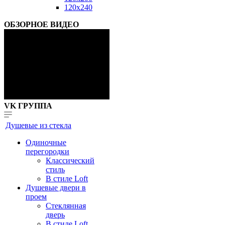
120x240
ОБЗОРНОЕ ВИДЕО
VK ГРУППА
Душевые из стекла
Одиночные
перегородки
Классический
стиль
В стиле Loft
Душевые двери в
проем
Стеклянная
дверь
В стиле Loft