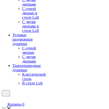
дверьми
С одной
дверью в
стиле Loft
С двумя
дверьми в
стиле Loft
Угловые
раздвижные
душевые
С одной
дверью
С двумя
дверьми
Трапециевидные
душевые
Классический
стиль
В стиле Loft
Корзина
0