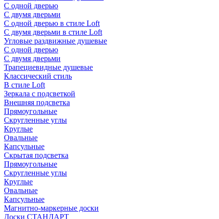
С одной дверью
С двумя дверьми
С одной дверью в стиле Loft
С двумя дверьми в стиле Loft
Угловые раздвижные душевые
С одной дверью
С двумя дверьми
Трапециевидные душевые
Классический стиль
В стиле Loft
Зеркала с подсветкой
Внешняя подсветка
Прямоугольные
Скругленные углы
Круглые
Овальные
Капсульные
Скрытая подсветка
Прямоугольные
Скругленные углы
Круглые
Овальные
Капсульные
Магнитно-маркерные доски
Доски СТАНДАРТ