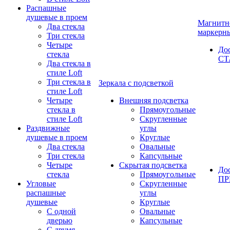
Распашные
душевые в проем
Магнитн
Два стекла
маркерн
Три стекла
Четыре
До
стекла
СТ
Два стекла в
стиле Loft
Три стекла в
Зеркала с подсветкой
стиле Loft
Четыре
Внешняя подсветка
стекла в
Прямоугольные
стиле Loft
Скругленные
Раздвижные
углы
душевые в проем
Круглые
Два стекла
Овальные
Три стекла
Капсульные
Четыре
Скрытая подсветка
До
стекла
Прямоугольные
П
Угловые
Скругленные
распашные
углы
душевые
Круглые
С одной
Овальные
дверью
Капсульные
С двумя