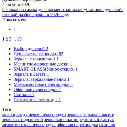
4 августа 2026
Сколько на самом деле времени занимает установка душевой:
полный разбор сроков в 2026 году
Показать еще
1
2
3
...
13
Выбор душевой
2
Душевые перегородки
62
Зеркала с подсветкой
1
Магнитно-маркерные доски
1
SMART GLASS(Умное стекло)
1
Зеркала в Багете
1
Зеркала, зеркальные панно
1
Межкомнатные перегородки
1
Офисные перегородки
1
Скинали
1
Стеклянные лестницы
1
Теги
smart glass
душевые перегородки
зеркала
зеркала в багете
зеркала с подсветкой
зеркальное панно
кухонный фартук
межкомнатная перегородка
офисная перегородка
скинали