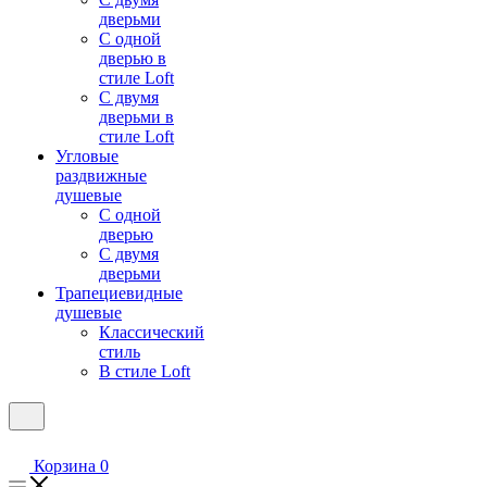
дверьми
С одной
дверью в
стиле Loft
С двумя
дверьми в
стиле Loft
Угловые
раздвижные
душевые
С одной
дверью
С двумя
дверьми
Трапециевидные
душевые
Классический
стиль
В стиле Loft
Корзина
0