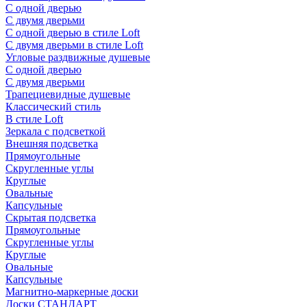
С одной дверью
С двумя дверьми
С одной дверью в стиле Loft
С двумя дверьми в стиле Loft
Угловые раздвижные душевые
С одной дверью
С двумя дверьми
Трапециевидные душевые
Классический стиль
В стиле Loft
Зеркала с подсветкой
Внешняя подсветка
Прямоугольные
Скругленные углы
Круглые
Овальные
Капсульные
Скрытая подсветка
Прямоугольные
Скругленные углы
Круглые
Овальные
Капсульные
Магнитно-маркерные доски
Доски СТАНДАРТ