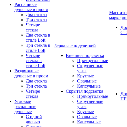
Распашные
душевые в проем
Магнитн
Два стекла
маркерн
Три стекла
Четыре
До
стекла
СТ
Два стекла в
стиле Loft
Три стекла в
Зеркала с подсветкой
стиле Loft
Четыре
Внешняя подсветка
стекла в
Прямоугольные
стиле Loft
Скругленные
Раздвижные
углы
душевые в проем
Круглые
Два стекла
Овальные
Три стекла
Капсульные
Четыре
Скрытая подсветка
До
стекла
Прямоугольные
П
Угловые
Скругленные
распашные
углы
душевые
Круглые
С одной
Овальные
дверью
Капсульные
С двумя