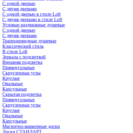
С одной дверью
С двумя дверьми
С одной дверью в стиле Loft
С двумя дверьми в стиле Loft
Угловые раздвижные душевые
С одной дверью
С двумя дверьми
Трапециевидные душевые
Классический стиль
В стиле Loft
Зеркала с подсветкой
Внешняя подсветка
Прямоугольные
Скругленные углы
Круглые
Овальные
Капсульные
Скрытая подсветка
Прямоугольные
Скругленные углы
Круглые
Овальные
Капсульные
Магнитно-маркерные доски
Доски СТАНДАРТ