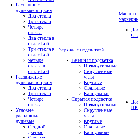
Распашные
душевые в проем
Магнитн
Два стекла
маркерн
Три стекла
Четыре
До
стекла
СТ
Два стекла в
стиле Loft
Три стекла в
Зеркала с подсветкой
стиле Loft
Четыре
Внешняя подсветка
стекла в
Прямоугольные
стиле Loft
Скругленные
Раздвижные
углы
душевые в проем
Круглые
Два стекла
Овальные
Три стекла
Капсульные
Четыре
Скрытая подсветка
До
стекла
Прямоугольные
П
Угловые
Скругленные
распашные
углы
душевые
Круглые
С одной
Овальные
дверью
Капсульные
С двумя