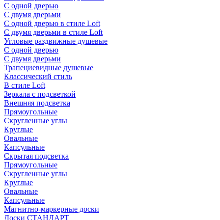
С одной дверью
С двумя дверьми
С одной дверью в стиле Loft
С двумя дверьми в стиле Loft
Угловые раздвижные душевые
С одной дверью
С двумя дверьми
Трапециевидные душевые
Классический стиль
В стиле Loft
Зеркала с подсветкой
Внешняя подсветка
Прямоугольные
Скругленные углы
Круглые
Овальные
Капсульные
Скрытая подсветка
Прямоугольные
Скругленные углы
Круглые
Овальные
Капсульные
Магнитно-маркерные доски
Доски СТАНДАРТ