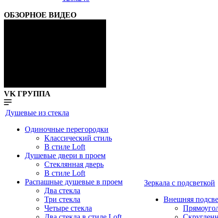
ОБЗОРНОЕ ВИДЕО
VK ГРУППА
Душевые из стекла
Одиночные перегородки
Классический стиль
В стиле Loft
Душевые двери в проем
Стеклянная дверь
В стиле Loft
Распашные душевые в проем
Зеркала с подсветкой
Два стекла
Три стекла
Внешняя подсве
Четыре стекла
Прямоуго
Два стекла в стиле Loft
Скруглен