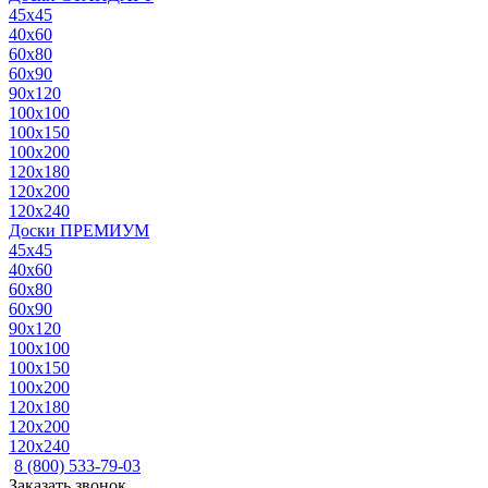
45x45
40x60
60x80
60x90
90x120
100x100
100x150
100x200
120x180
120x200
120x240
Доски ПРЕМИУМ
45x45
40x60
60x80
60x90
90x120
100x100
100x150
100x200
120x180
120x200
120x240
8 (800) 533-79-03
Заказать звонок