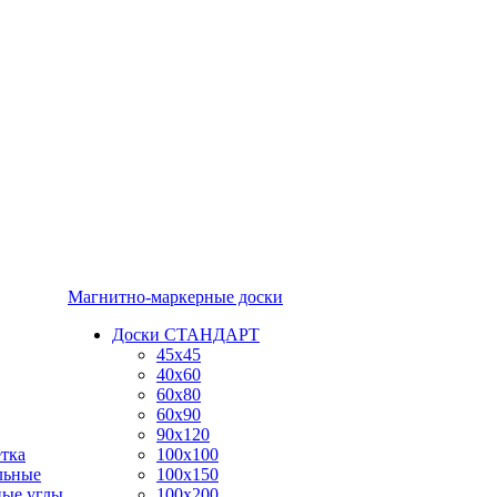
Магнитно-маркерные доски
Доски СТАНДАРТ
45x45
40x60
60x80
60x90
90x120
тка
100x100
льные
100x150
ные углы
100x200