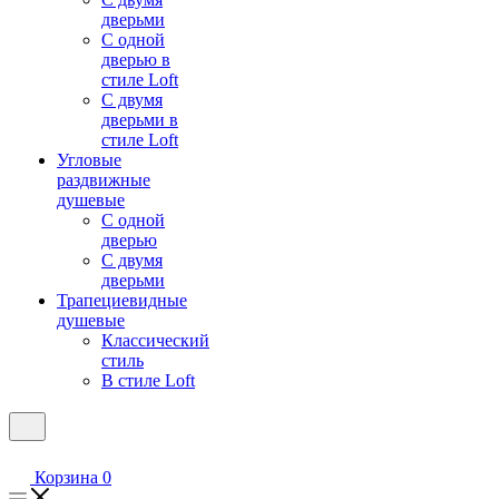
дверьми
С одной
дверью в
стиле Loft
С двумя
дверьми в
стиле Loft
Угловые
раздвижные
душевые
С одной
дверью
С двумя
дверьми
Трапециевидные
душевые
Классический
стиль
В стиле Loft
Корзина
0