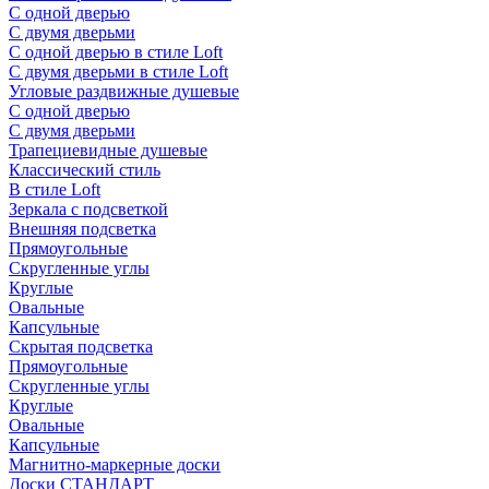
С одной дверью
С двумя дверьми
С одной дверью в стиле Loft
С двумя дверьми в стиле Loft
Угловые раздвижные душевые
С одной дверью
С двумя дверьми
Трапециевидные душевые
Классический стиль
В стиле Loft
Зеркала с подсветкой
Внешняя подсветка
Прямоугольные
Скругленные углы
Круглые
Овальные
Капсульные
Скрытая подсветка
Прямоугольные
Скругленные углы
Круглые
Овальные
Капсульные
Магнитно-маркерные доски
Доски СТАНДАРТ