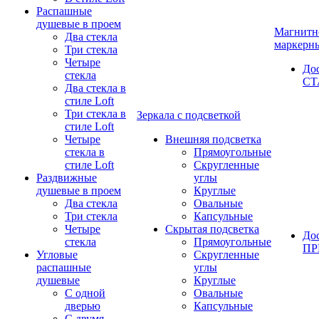
Распашные
душевые в проем
Магнитн
Два стекла
маркерн
Три стекла
Четыре
До
стекла
СТ
Два стекла в
стиле Loft
Три стекла в
Зеркала с подсветкой
стиле Loft
Четыре
Внешняя подсветка
стекла в
Прямоугольные
стиле Loft
Скругленные
Раздвижные
углы
душевые в проем
Круглые
Два стекла
Овальные
Три стекла
Капсульные
Четыре
Скрытая подсветка
До
стекла
Прямоугольные
П
Угловые
Скругленные
распашные
углы
душевые
Круглые
С одной
Овальные
дверью
Капсульные
С двумя