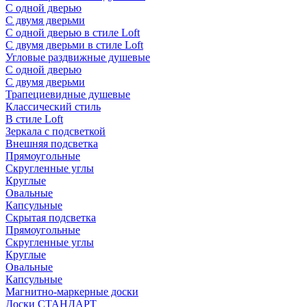
С одной дверью
С двумя дверьми
С одной дверью в стиле Loft
С двумя дверьми в стиле Loft
Угловые раздвижные душевые
С одной дверью
С двумя дверьми
Трапециевидные душевые
Классический стиль
В стиле Loft
Зеркала с подсветкой
Внешняя подсветка
Прямоугольные
Скругленные углы
Круглые
Овальные
Капсульные
Скрытая подсветка
Прямоугольные
Скругленные углы
Круглые
Овальные
Капсульные
Магнитно-маркерные доски
Доски СТАНДАРТ