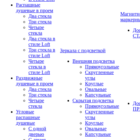
Распашные
душевые в проем
Магнитн
Два стекла
маркерн
Три стекла
Четыре
До
стекла
СТ
Два стекла в
стиле Loft
Три стекла в
Зеркала с подсветкой
стиле Loft
Четыре
Внешняя подсветка
стекла в
Прямоугольные
стиле Loft
Скругленные
Раздвижные
углы
душевые в проем
Круглые
Два стекла
Овальные
Три стекла
Капсульные
Четыре
Скрытая подсветка
До
стекла
Прямоугольные
П
Угловые
Скругленные
распашные
углы
душевые
Круглые
С одной
Овальные
дверью
Капсульные
С двумя