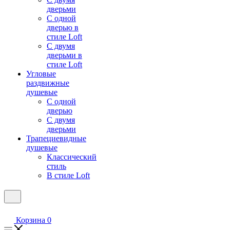
дверьми
С одной
дверью в
стиле Loft
С двумя
дверьми в
стиле Loft
Угловые
раздвижные
душевые
С одной
дверью
С двумя
дверьми
Трапециевидные
душевые
Классический
стиль
В стиле Loft
Корзина
0