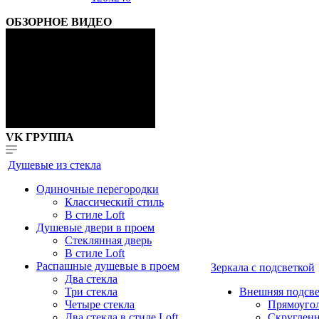
ОБЗОРНОЕ ВИДЕО
VK ГРУППА
Душевые из стекла
Одиночные перегородки
Классический стиль
В стиле Loft
Душевые двери в проем
Стеклянная дверь
В стиле Loft
Распашные душевые в проем
Зеркала с подсветкой
Два стекла
Три стекла
Внешняя подсве
Четыре стекла
Прямоуго
Два стекла в стиле Loft
Скруглен