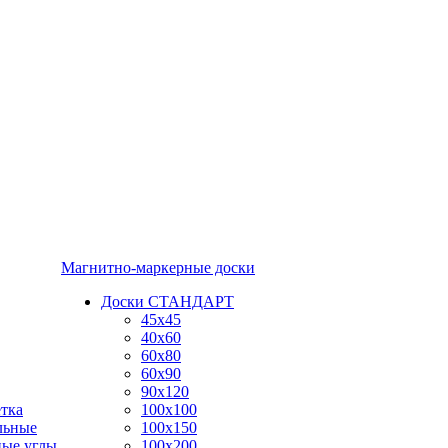
Магнитно-маркерные доски
Доски СТАНДАРТ
45x45
40x60
60x80
60x90
90x120
тка
100x100
льные
100x150
ные углы
100x200