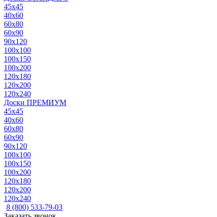
45x45
40x60
60x80
60x90
90x120
100x100
100x150
100x200
120x180
120x200
120x240
Доски ПРЕМИУМ
45x45
40x60
60x80
60x90
90x120
100x100
100x150
100x200
120x180
120x200
120x240
8 (800) 533-79-03
Заказать звонок