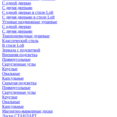
С одной дверью
С двумя дверьми
С одной дверью в стиле Loft
С двумя дверьми в стиле Loft
Угловые раздвижные душевые
С одной дверью
С двумя дверьми
Трапециевидные душевые
Классический стиль
В стиле Loft
Зеркала с подсветкой
Внешняя подсветка
Прямоугольные
Скругленные углы
Круглые
Овальные
Капсульные
Скрытая подсветка
Прямоугольные
Скругленные углы
Круглые
Овальные
Капсульные
Магнитно-маркерные доски
Доски СТАНДАРТ