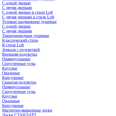
С одной дверью
С двумя дверьми
С одной дверью в стиле Loft
С двумя дверьми в стиле Loft
Угловые раздвижные душевые
С одной дверью
С двумя дверьми
Трапециевидные душевые
Классический стиль
В стиле Loft
Зеркала с подсветкой
Внешняя подсветка
Прямоугольные
Скругленные углы
Круглые
Овальные
Капсульные
Скрытая подсветка
Прямоугольные
Скругленные углы
Круглые
Овальные
Капсульные
Магнитно-маркерные доски
Доски СТАНДАРТ