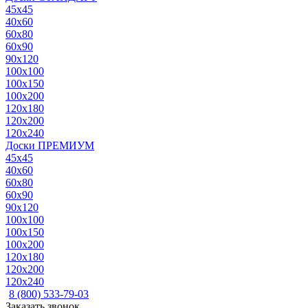
45x45
40x60
60x80
60x90
90x120
100x100
100x150
100x200
120x180
120x200
120x240
Доски ПРЕМИУМ
45x45
40x60
60x80
60x90
90x120
100x100
100x150
100x200
120x180
120x200
120x240
8 (800) 533-79-03
Заказать звонок