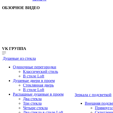
ОБЗОРНОЕ ВИДЕО
VK ГРУППА
Душевые из стекла
Одиночные перегородки
Классический стиль
В стиле Loft
Душевые двери в проем
Стеклянная дверь
В стиле Loft
Распашные душевые в проем
Зеркала с подсветкой
Два стекла
Три стекла
Внешняя подсве
Четыре стекла
Прямоуго
Два стекла в стиле Loft
Скруглен