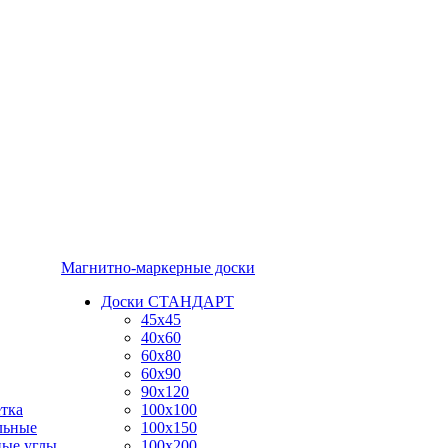
Магнитно-маркерные доски
Доски СТАНДАРТ
45x45
40x60
60x80
60x90
90x120
тка
100x100
льные
100x150
ные углы
100x200