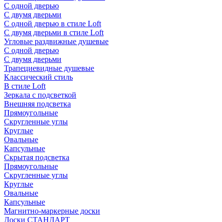
С одной дверью
С двумя дверьми
С одной дверью в стиле Loft
С двумя дверьми в стиле Loft
Угловые раздвижные душевые
С одной дверью
С двумя дверьми
Трапециевидные душевые
Классический стиль
В стиле Loft
Зеркала с подсветкой
Внешняя подсветка
Прямоугольные
Скругленные углы
Круглые
Овальные
Капсульные
Скрытая подсветка
Прямоугольные
Скругленные углы
Круглые
Овальные
Капсульные
Магнитно-маркерные доски
Доски СТАНДАРТ