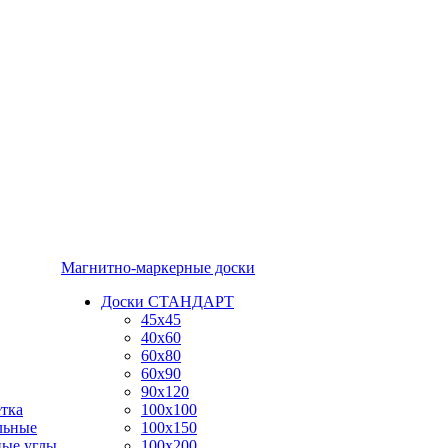
Магнитно-маркерные доски
Доски СТАНДАРТ
45x45
40x60
60x80
60x90
90x120
тка
100x100
льные
100x150
ные углы
100x200