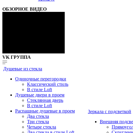
ОБЗОРНОЕ ВИДЕО
VK ГРУППА
Душевые из стекла
Одиночные перегородки
Классический стиль
В стиле Loft
Душевые двери в проем
Стеклянная дверь
В стиле Loft
Распашные душевые в проем
Зеркала с подсветкой
Два стекла
Три стекла
Внешняя подсве
Четыре стекла
Прямоуго
Два стекла в стиле Loft
Скруглен