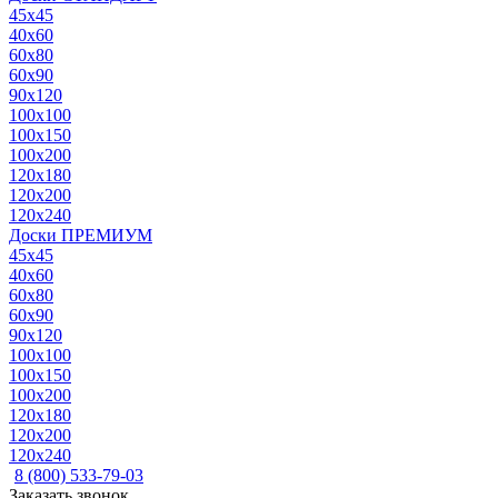
45x45
40x60
60x80
60x90
90x120
100x100
100x150
100x200
120x180
120x200
120x240
Доски ПРЕМИУМ
45x45
40x60
60x80
60x90
90x120
100x100
100x150
100x200
120x180
120x200
120x240
8 (800) 533-79-03
Заказать звонок