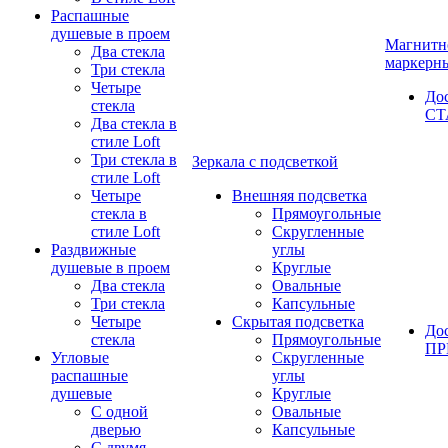
Распашные
душевые в проем
Магнитн
Два стекла
маркерн
Три стекла
Четыре
До
стекла
СТ
Два стекла в
стиле Loft
Три стекла в
Зеркала с подсветкой
стиле Loft
Четыре
Внешняя подсветка
стекла в
Прямоугольные
стиле Loft
Скругленные
Раздвижные
углы
душевые в проем
Круглые
Два стекла
Овальные
Три стекла
Капсульные
Четыре
Скрытая подсветка
До
стекла
Прямоугольные
П
Угловые
Скругленные
распашные
углы
душевые
Круглые
С одной
Овальные
дверью
Капсульные
С двумя