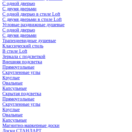
С одной дверью
С двумя дверьми
С одной дверью в стиле Loft
С двумя дверьми в стиле Loft
Угловые раздвижные душевые
С одной дверью
С двумя дверьми
Трапециевидные душевые
Классический стиль
В стиле Loft
Зеркала с подсветкой
Внешняя подсветка
Прямоугольные
Скругленные углы
Круглые
Овальные
Капсульные
Скрытая подсветка
Прямоугольные
Скругленные углы
Круглые
Овальные
Капсульные
Магнитно-маркерные доски
Доски СТАНДАРТ