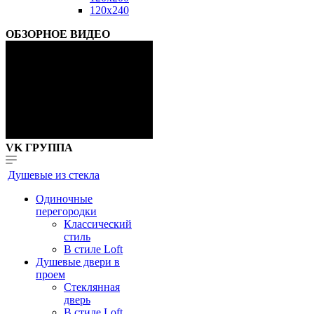
120x240
ОБЗОРНОЕ ВИДЕО
VK ГРУППА
Душевые из стекла
Одиночные
перегородки
Классический
стиль
В стиле Loft
Душевые двери в
проем
Стеклянная
дверь
В стиле Loft