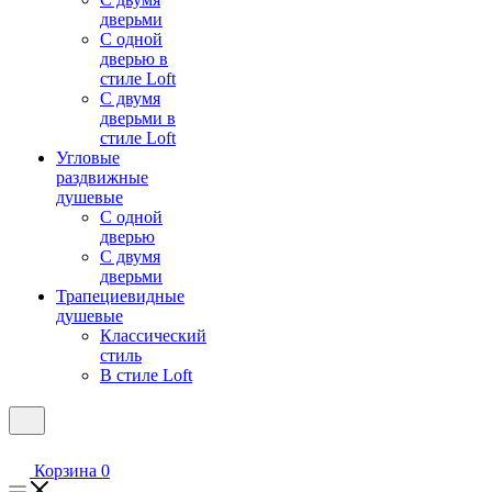
дверьми
С одной
дверью в
стиле Loft
С двумя
дверьми в
стиле Loft
Угловые
раздвижные
душевые
С одной
дверью
С двумя
дверьми
Трапециевидные
душевые
Классический
стиль
В стиле Loft
Корзина
0