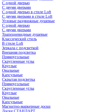
С одной дверью
С двумя дверьми
С одной дверью в стиле Loft
С двумя дверьми в стиле Loft
Угловые раздвижные душевые
С одной дверью
С двумя дверьми
Трапециевидные душевые
Классический стиль
В стиле Loft
Зеркала с подсветкой
Внешняя подсветка
Прямоугольные
Скругленные углы
Круглые
Овальные
Капсульные
Скрытая подсветка
Прямоугольные
Скругленные углы
Круглые
Овальные
Капсульные
Магнитно-маркерные доски
Доски СТАНДАРТ