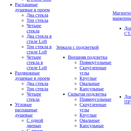
Распашные
душевые в проем
Магнитн
Два стекла
маркерн
Три стекла
Четыре
До
стекла
СТ
Два стекла в
стиле Loft
Три стекла в
Зеркала с подсветкой
стиле Loft
Четыре
Внешняя подсветка
стекла в
Прямоугольные
стиле Loft
Скругленные
Раздвижные
углы
душевые в проем
Круглые
Два стекла
Овальные
Три стекла
Капсульные
Четыре
Скрытая подсветка
До
стекла
Прямоугольные
П
Угловые
Скругленные
распашные
углы
душевые
Круглые
С одной
Овальные
дверью
Капсульные
С двумя