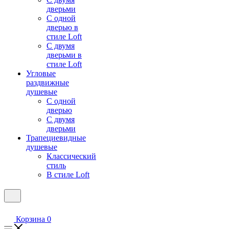
дверьми
С одной
дверью в
стиле Loft
С двумя
дверьми в
стиле Loft
Угловые
раздвижные
душевые
С одной
дверью
С двумя
дверьми
Трапециевидные
душевые
Классический
стиль
В стиле Loft
Корзина
0