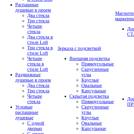
Распашные
душевые в проем
Магнитн
Два стекла
маркерн
Три стекла
Четыре
До
стекла
СТ
Два стекла в
стиле Loft
Три стекла в
Зеркала с подсветкой
стиле Loft
Четыре
Внешняя подсветка
стекла в
Прямоугольные
стиле Loft
Скругленные
Раздвижные
углы
душевые в проем
Круглые
Два стекла
Овальные
Три стекла
Капсульные
Четыре
Скрытая подсветка
До
стекла
Прямоугольные
П
Угловые
Скругленные
распашные
углы
душевые
Круглые
С одной
Овальные
дверью
Капсульные
С двумя