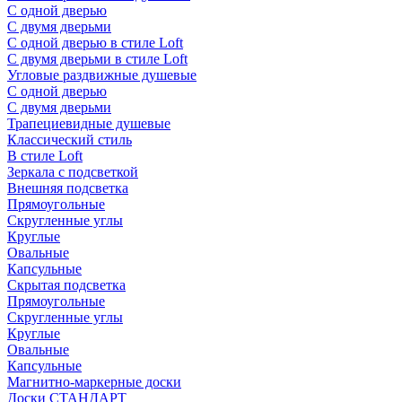
С одной дверью
С двумя дверьми
С одной дверью в стиле Loft
С двумя дверьми в стиле Loft
Угловые раздвижные душевые
С одной дверью
С двумя дверьми
Трапециевидные душевые
Классический стиль
В стиле Loft
Зеркала с подсветкой
Внешняя подсветка
Прямоугольные
Скругленные углы
Круглые
Овальные
Капсульные
Скрытая подсветка
Прямоугольные
Скругленные углы
Круглые
Овальные
Капсульные
Магнитно-маркерные доски
Доски СТАНДАРТ