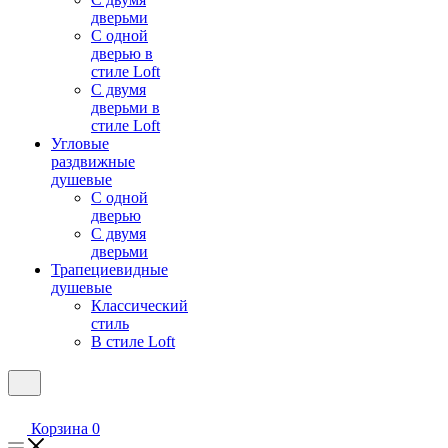
дверьми
С одной
дверью в
стиле Loft
С двумя
дверьми в
стиле Loft
Угловые
раздвижные
душевые
С одной
дверью
С двумя
дверьми
Трапециевидные
душевые
Классический
стиль
В стиле Loft
Корзина
0