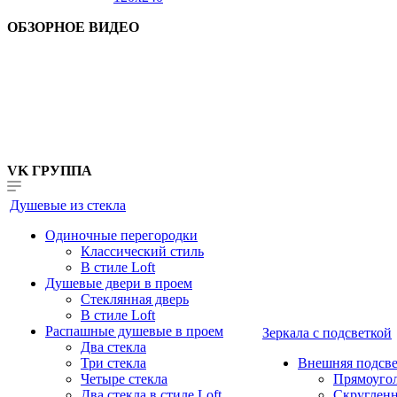
ОБЗОРНОЕ ВИДЕО
VK ГРУППА
Душевые из стекла
Одиночные перегородки
Классический стиль
В стиле Loft
Душевые двери в проем
Стеклянная дверь
В стиле Loft
Распашные душевые в проем
Зеркала с подсветкой
Два стекла
Три стекла
Внешняя подсве
Четыре стекла
Прямоуго
Два стекла в стиле Loft
Скруглен