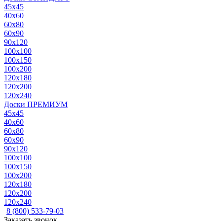
45x45
40x60
60x80
60x90
90x120
100x100
100x150
100x200
120x180
120x200
120x240
Доски ПРЕМИУМ
45x45
40x60
60x80
60x90
90x120
100x100
100x150
100x200
120x180
120x200
120x240
8 (800) 533-79-03
Заказать звонок