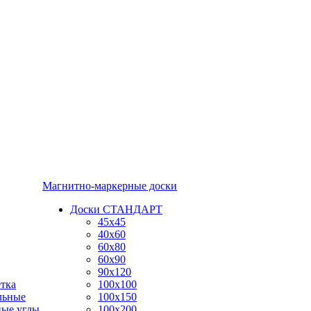
Магнитно-маркерные доски
Доски СТАНДАРТ
45x45
40x60
60x80
60x90
90x120
тка
100x100
льные
100x150
ные углы
100x200