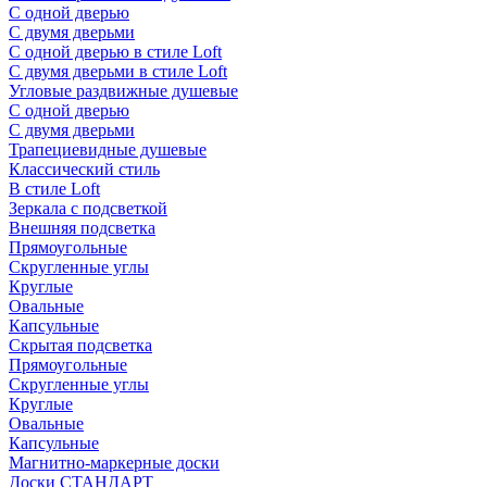
С одной дверью
С двумя дверьми
С одной дверью в стиле Loft
С двумя дверьми в стиле Loft
Угловые раздвижные душевые
С одной дверью
С двумя дверьми
Трапециевидные душевые
Классический стиль
В стиле Loft
Зеркала с подсветкой
Внешняя подсветка
Прямоугольные
Скругленные углы
Круглые
Овальные
Капсульные
Скрытая подсветка
Прямоугольные
Скругленные углы
Круглые
Овальные
Капсульные
Магнитно-маркерные доски
Доски СТАНДАРТ