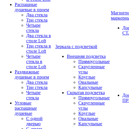
Распашные
душевые в проем
Магнитн
Два стекла
маркерн
Три стекла
Четыре
До
стекла
СТ
Два стекла в
стиле Loft
Три стекла в
Зеркала с подсветкой
стиле Loft
Четыре
Внешняя подсветка
стекла в
Прямоугольные
стиле Loft
Скругленные
Раздвижные
углы
душевые в проем
Круглые
Два стекла
Овальные
Три стекла
Капсульные
Четыре
Скрытая подсветка
До
стекла
Прямоугольные
П
Угловые
Скругленные
распашные
углы
душевые
Круглые
С одной
Овальные
дверью
Капсульные
С двумя