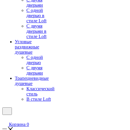
дверьми
С одной
дверью в
стиле Loft
С двумя
дверьми в
стиле Loft
Угловые
раздвижные
душевые
С одной
дверью
С двумя
дверьми
Трапециевидные
душевые
Классический
стиль
В стиле Loft
Корзина
0