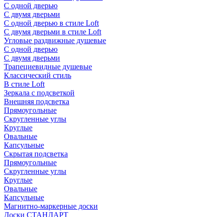
С одной дверью
С двумя дверьми
С одной дверью в стиле Loft
С двумя дверьми в стиле Loft
Угловые раздвижные душевые
С одной дверью
С двумя дверьми
Трапециевидные душевые
Классический стиль
В стиле Loft
Зеркала с подсветкой
Внешняя подсветка
Прямоугольные
Скругленные углы
Круглые
Овальные
Капсульные
Скрытая подсветка
Прямоугольные
Скругленные углы
Круглые
Овальные
Капсульные
Магнитно-маркерные доски
Доски СТАНДАРТ